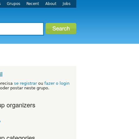
s
Grupos
Recent
About
Jobs
l
precisa
se registrar
ou
fazer o login
oder postar neste grupo.
p organizers
o
p categories