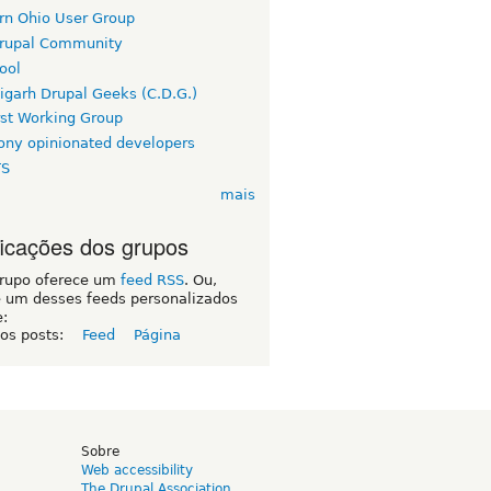
rn Ohio User Group
rupal Community
ool
igarh Drupal Geeks (C.D.G.)
rst Working Group
ny opinionated developers
TS
mais
ficações dos grupos
grupo oferece um
feed RSS
. Ou,
e um desses feeds personalizados
e:
 os posts:
Feed
Página
d
Sobre
Web accessibility
The Drupal Association