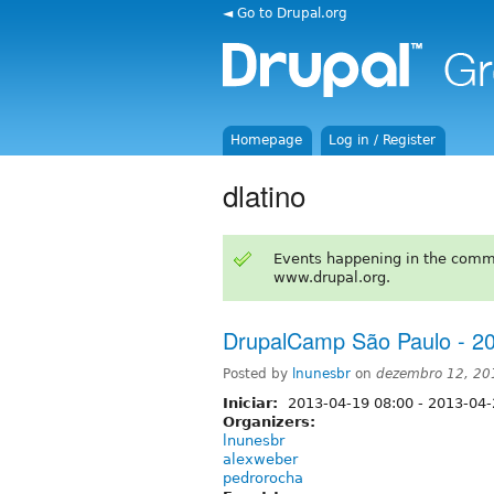
◄ Go to Drupal.org
Homepage
Log in / Register
dlatino
Events happening in the comm
www.drupal.org.
DrupalCamp São Paulo - 2
Posted by
lnunesbr
on
dezembro 12, 20
Iniciar:
2013-04-19 08:00
-
2013-04-
Organizers:
lnunesbr
alexweber
pedrorocha