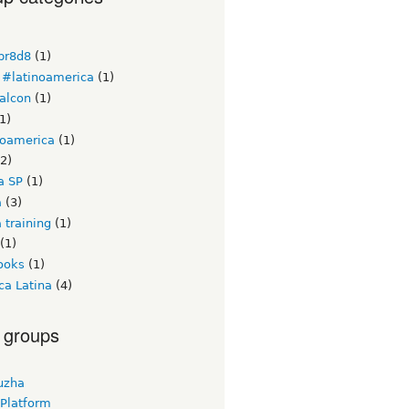
br8d8
(1)
#latinoamerica
(1)
alcon
(1)
1)
noamerica
(1)
2)
a SP
(1)
a
(3)
 training
(1)
(1)
ooks
(1)
ca Latina
(4)
 groups
uzha
 Platform