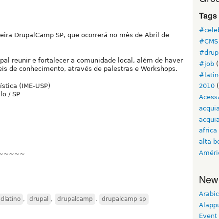
Tags
#cele
eira DrupalCamp SP, que ocorrerá no mês de Abril de
#CMS 
#drup
pal reunir e fortalecer a comunidade local, além de haver
#job
(
eis de conhecimento, através de palestras e Workshops.
#lati
ística (IME-USP)
2010
(
lo / SP
Acess
acqui
acquia
africa
alta b
Améri
~~~~~
New
Arabic
dlatino
,
drupal
,
drupalcamp
,
drupalcamp sp
Alapp
Event