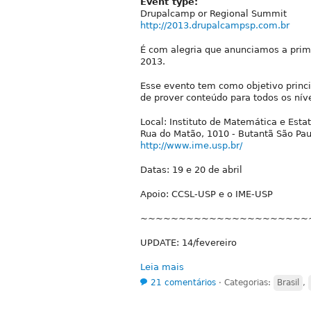
Event type:
Drupalcamp or Regional Summit
http://2013.drupalcampsp.com.br
É com alegria que anunciamos a prim
2013.
Esse evento tem como objetivo princi
de prover conteúdo para todos os nív
Local: Instituto de Matemática e Estat
Rua do Matão, 1010 - Butantã São Pau
http://www.ime.usp.br/
Datas: 19 e 20 de abril
Apoio: CCSL-USP e o IME-USP
~~~~~~~~~~~~~~~~~~~~~~
UPDATE: 14/fevereiro
Leia mais
21 comentários
⋅
Categorias:
Brasil
,