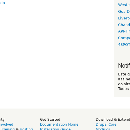
Weste
Goa D
Liverp
Chand
API-Fi
Compo
4SPO
Noti
Este 
assin
do sit
Todos
ity
Get Started
Download & Exten
Involved
Documentation Home
Drupal Core
,
Training
&
Hosting
Installation Guide
Módulos