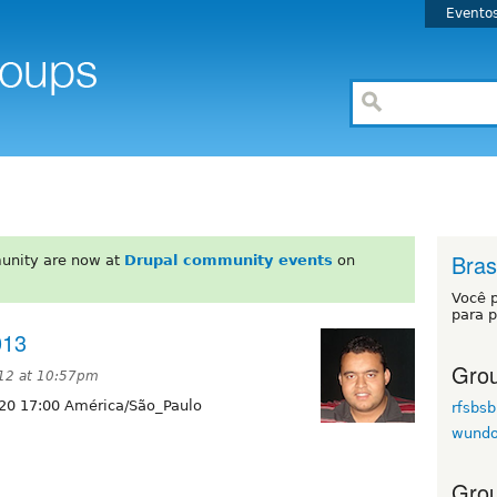
Evento
Brasi
unity are now at
Drupal community events
on
Você 
para p
013
Grou
12 at 10:57pm
20 17:00 América/São_Paulo
rfsbsb
wund
Grou