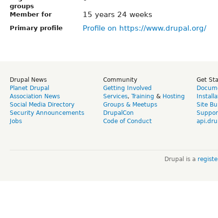
groups
15 years 24 weeks
Member for
Profile on https://www.drupal.org/
Primary profile
Drupal News
Community
Get St
Planet Drupal
Getting Involved
Docume
Association News
Services
,
Training
&
Hosting
Install
Social Media Directory
Groups & Meetups
Site Bu
Security Announcements
DrupalCon
Suppor
Jobs
Code of Conduct
api.dru
Drupal is a
regist