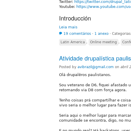
Twitter:
https://twitter.com/drupal_lat
Youtube:
https://www.youtube.com/us
Introducción
Leia mais
19 comentários
⋅
1 anexo
⋅
Categorias
Latin America
,
Online meeting
,
Conf
Atividade drupalística pauli
Posted by
avibrazil@gmail.com
on
abril
Olá drupalêros paulistanos.
Sou veterano de D6, fiquei afastado
retomando via D8 com força agora.
Tenho coisas prá compartilhar e cois
vivo seria o melhor lugar para fazer i
Seria aqui o melhor lugar para mar
comunidade se encontra, digo, no mu
E no mundo real? Há hackatons, user 