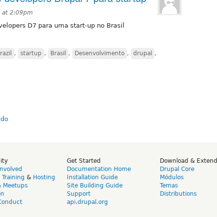
 at 2:09pm
elopers D7 para uma start-up no Brasil
razil
,
startup
,
Brasil
,
Desenvolvimento
,
drupal
,
ity
Get Started
Download & Exten
Involved
Documentation Home
Drupal Core
,
Training
&
Hosting
Installation Guide
Módulos
& Meetups
Site Building Guide
Temas
on
Support
Distributions
Conduct
api.drupal.org