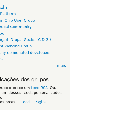
uzha
 Platform
rn Ohio User Group
rupal Community
ool
igarh Drupal Geeks (C.D.G.)
rst Working Group
ny opinionated developers
TS
mais
ficações dos grupos
grupo oferece um
feed RSS
. Ou,
e um desses feeds personalizados
e:
 os posts:
Feed
Página