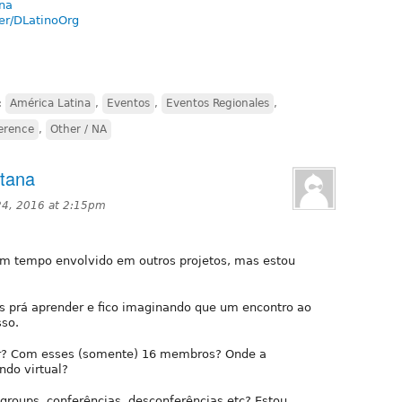
ina
er/DLatinoOrg
:
América Latina
,
Eventos
,
Eventos Regionales
,
erence
,
Other / NA
stana
 24, 2016 at 2:15pm
 um tempo envolvido em outros projetos, mas estou
as prá aprender e fico imaginando que um encontro ao
sso.
car? Com esses (somente) 16 membros? Onde a
ndo virtual?
groups, conferências, desconferências etc? Estou