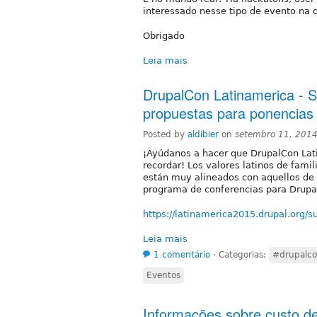
interessado nesse tipo de evento na 
Obrigado
Leia mais
DrupalCon Latinamerica - Si
propuestas para ponencias
Posted by
aldibier
on
setembro 11, 201
¡Ayúdanos a hacer que DrupalCon Lat
recordar! Los valores latinos de famil
están muy alineados con aquellos de
programa de conferencias para Drupal
https://latinamerica2015.drupal.org/s
Leia mais
1 comentário
⋅
Categorias:
#drupalco
Eventos
Informações sobre custo de