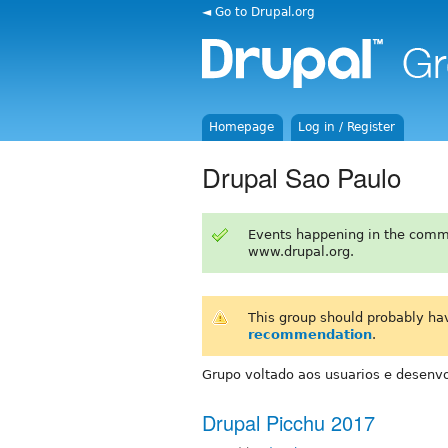
◄ Go to Drupal.org
Homepage
Log in / Register
Drupal Sao Paulo
Events happening in the comm
www.drupal.org.
This group should probably ha
recommendation
.
Grupo voltado aos usuarios e desenvo
Drupal Picchu 2017