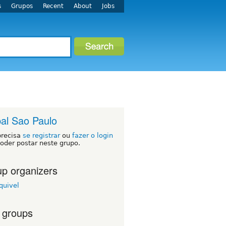
s
Grupos
Recent
About
Jobs
al Sao Paulo
precisa
se registrar
ou
fazer o login
oder postar neste grupo.
p organizers
quivel
 groups