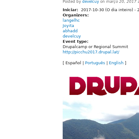
Posted by
develcuy
on
março 20, 2017 
Iniciar:
2017-10-30 (O dia inteiro)
-
Organizers:
langelhc
Joyita
abhadd
develcuy
Event type:
Drupalcamp or Regional Summit
http://picchu2017.drupal.lat/
[ Español |
Português
|
English
]