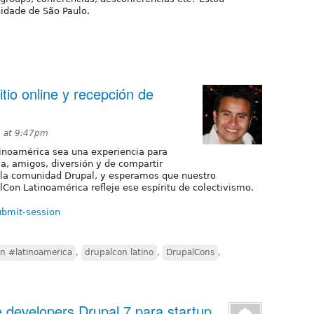
cidade de São Paulo.
tio online y recepción de
4 at 9:47pm
inoamérica sea una experiencia para
ia, amigos, diversión y de compartir
 la comunidad Drupal, y esperamos que nuestro
Con Latinoamérica refleje ese espíritu de colectivismo.
ubmit-session
n #latinoamerica
,
drupalcon latino
,
DrupalCons
,
 developers Drupal 7 para startup