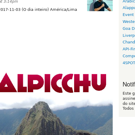
Arabic
at 3:14pm
Alapp
2017-11-03 (O dia inteiro) América/Lima
Event
Weste
Goa D
Liverp
Chand
API-Fi
Compo
4SPO
Noti
Este 
assin
do sit
Todos