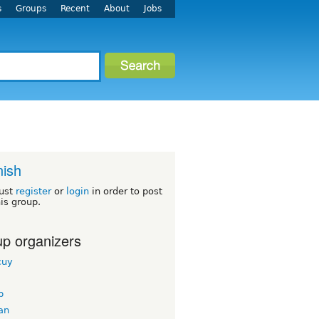
s
Groups
Recent
About
Jobs
ish
ust
register
or
login
in order to post
his group.
p organizers
cuy
b
an