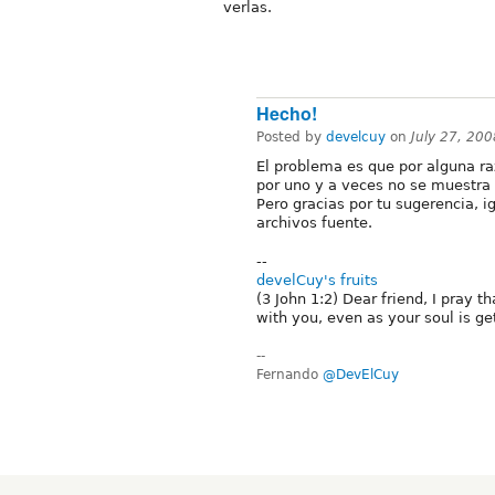
verlas.
Hecho!
Posted by
develcuy
on
July 27, 20
El problema es que por alguna r
por uno y a veces no se muestra 
Pero gracias por tu sugerencia, i
archivos fuente.
--
develCuy's fruits
(3 John 1:2) Dear friend, I pray 
with you, even as your soul is ge
--
Fernando
@DevElCuy