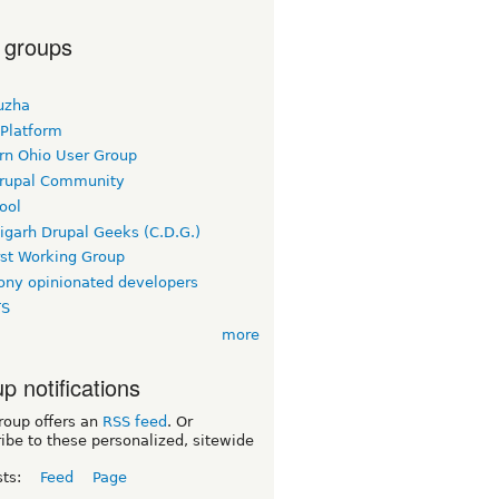
 groups
uzha
 Platform
rn Ohio User Group
rupal Community
ool
igarh Drupal Geeks (C.D.G.)
rst Working Group
ny opinionated developers
TS
more
p notifications
roup offers an
RSS feed
. Or
ibe to these personalized, sitewide
sts:
Feed
Page