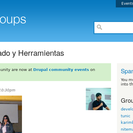
Event
ado y Herramientas
Span
unity are now at
Drupal community events
on
You m
into t
 10:30pm
Grou
devel
tunic
karim
nitem