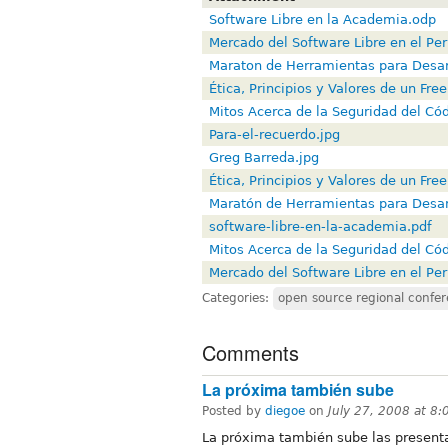
Software Libre en la Academia.odp
Mercado del Software Libre en el Pe
Maraton de Herramientas para Desar
Ética, Principios y Valores de un Fre
Mitos Acerca de la Seguridad del Có
Para-el-recuerdo.jpg
Greg Barreda.jpg
Ética, Principios y Valores de un Free
Maratón de Herramientas para Desar
software-libre-en-la-academia.pdf
Mitos Acerca de la Seguridad del Cód
Mercado del Software Libre en el Pe
Categories:
open source regional confe
Comments
La próxima también sube
Posted by
diegoe
on
July 27, 2008 at 8
La próxima también sube las presenta