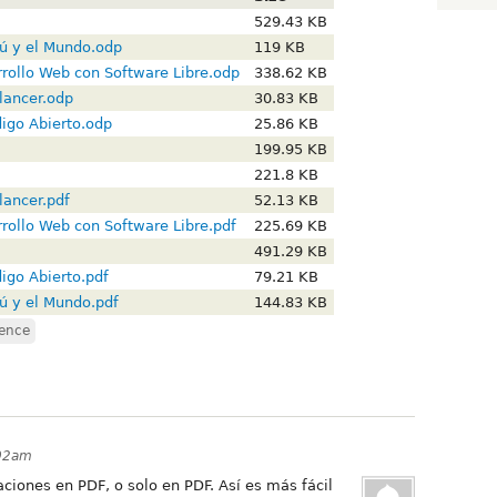
529.43 KB
rú y el Mundo.odp
119 KB
rollo Web con Software Libre.odp
338.62 KB
elancer.odp
30.83 KB
digo Abierto.odp
25.86 KB
199.95 KB
221.8 KB
lancer.pdf
52.13 KB
rollo Web con Software Libre.pdf
225.69 KB
491.29 KB
igo Abierto.pdf
79.21 KB
rú y el Mundo.pdf
144.83 KB
rence
:02am
ciones en PDF, o solo en PDF. Así es más fácil