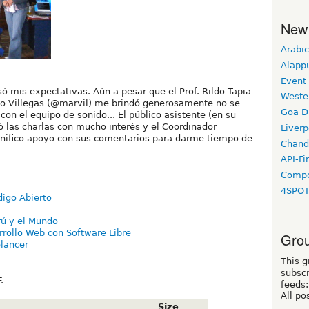
New
Arabic
Alapp
Event
 mis expectativas. Aún a pesar que el Prof. Rildo Tapia
Weste
rco Villegas (@marvil) me brindó generosamente no se
Goa D
on el equipo de sonido... El público asistente (en su
ó las charlas con mucho interés y el Coordinador
Liverp
nifico apoyo con sus comentarios para darme tiempo de
Chand
API-Fi
Compo
4SPO
digo Abierto
rú y el Mundo
rollo Web con Software Libre
Grou
elancer
This g
subscr
.
feeds:
All po
Size