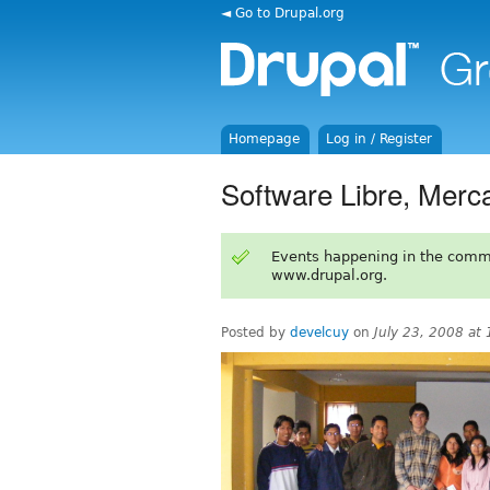
◄ Go to Drupal.org
Homepage
Log in / Register
Software Libre, Merc
Events happening in the comm
www.drupal.org.
Posted by
develcuy
on
July 23, 2008 at