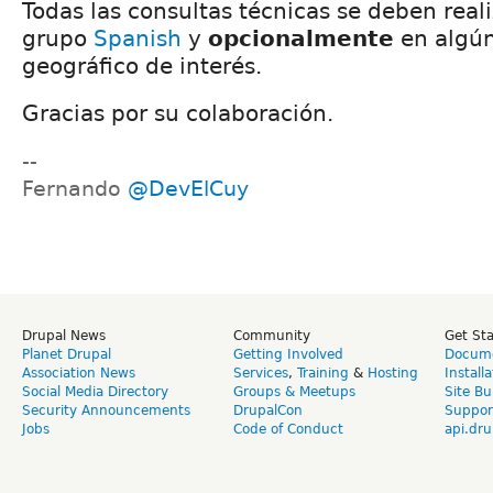
Todas las consultas técnicas se deben reali
grupo
Spanish
y
opcionalmente
en algú
geográfico de interés.
Gracias por su colaboración.
--
Fernando
@DevElCuy
Drupal News
Community
Get St
Planet Drupal
Getting Involved
Docume
Association News
Services
,
Training
&
Hosting
Install
Social Media Directory
Groups & Meetups
Site Bu
Security Announcements
DrupalCon
Suppor
Jobs
Code of Conduct
api.dru