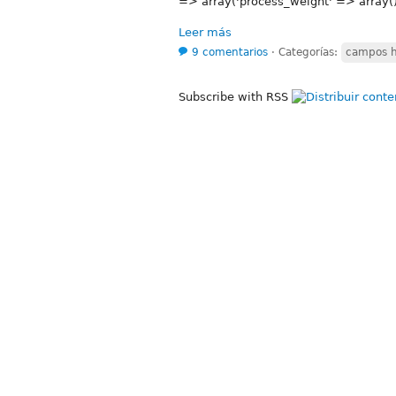
=> array('process_weight' => array()
Leer más
9 comentarios
⋅
Categorías:
campos h
Subscribe with RSS