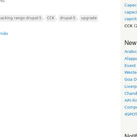
));
Capac
capac
acking rango drupal-5
,
CCK
,
drupal-5
,
upgrade
capcit
CCK
(
New
Arabic
Alapp
Event
Weste
Goa D
Liverp
Chand
API-Fi
Compo
4SPO
Noti