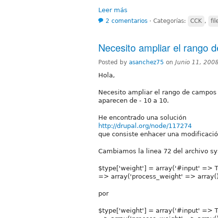
Leer más
2 comentarios
⋅
Categorías:
CCK
,
fil
Necesito ampliar el rango 
Posted by
asanchez75
on
Junio 11, 200
Hola,
Necesito ampliar el rango de campos
aparecen de - 10 a 10.
He encontrado una solución
http://drupal.org/node/117274
que consiste enhacer una modificaci
Cambiamos la linea 72 del archivo 
$type['weight'] = array('#input' => 
=> array('process_weight' => array()
por
$type['weight'] = array('#input' => 