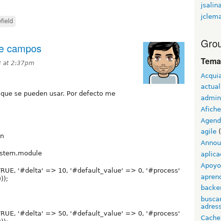
jsalin
jclem
efield
Grou
de campos
Tema
8 at 2:37pm
Acqui
actual
 que se pueden usar. Por defecto me
admin
Afiche
Agend
agile
(
ón
Annou
system.module
aplica
Apoyo 
TRUE, '#delta' => 10, '#default_value' => 0, '#process'
apren
));
backe
buscar
adress
TRUE, '#delta' => 50, '#default_value' => 0, '#process'
Cache