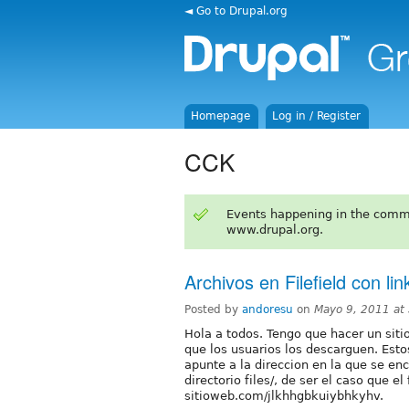
◄ Go to Drupal.org
Homepage
Log in / Register
CCK
Events happening in the comm
www.drupal.org.
Archivos en Filefield con lin
Posted by
andoresu
on
Mayo 9, 2011 at
Hola a todos. Tengo que hacer un siti
que los usuarios los descarguen. Esto
apunte a la direccion en la que se en
directorio files/, de ser el caso que 
sitioweb.com/jlkhhgbkuiybhkyhv.