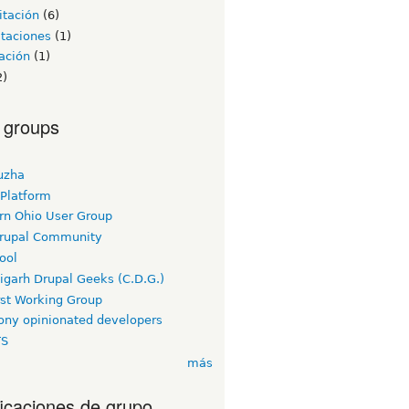
itación
(6)
itaciones
(1)
ación
(1)
2)
 groups
uzha
 Platform
rn Ohio User Group
rupal Community
ool
igarh Drupal Geeks (C.D.G.)
rst Working Group
ny opinionated developers
TS
más
ficaciones de grupo