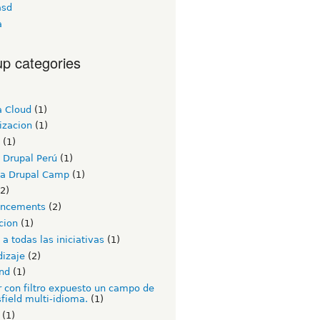
asd
a
p categories
a Cloud
(1)
izacion
(1)
(1)
 Drupal Perú
(1)
a Drupal Camp
(1)
2)
ncements
(2)
cion
(1)
a todas las iniciativas
(1)
dizaje
(2)
nd
(1)
 con filtro expuesto un campo de
field multi-idioma.
(1)
(1)