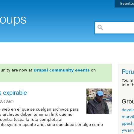
Evento
Peru
unity are now at
Drupal community events
on
You m
into t
k expirable
Grou
 3:43am
o web en el que se cuelgan archivos para
devel
s archivos deben tener un link que no
marvi
cuentra (osea la ruta completa al
ppach
el file system apunte ahi), sino que debe ser algo como
ywarn