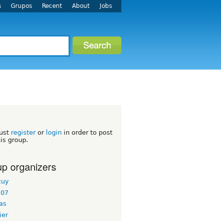
s
Grupos
Recent
About
Jobs
ust
register
or
login
in order to post
his group.
p organizers
cuy
l07
as
ier