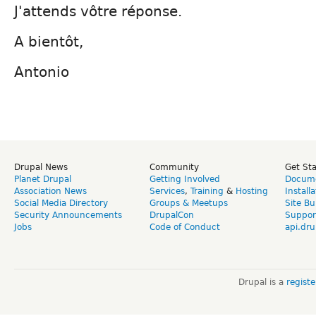
J'attends vôtre réponse.
A bientôt,
Antonio
Drupal News
Community
Get St
Planet Drupal
Getting Involved
Docume
Association News
Services
,
Training
&
Hosting
Install
Social Media Directory
Groups & Meetups
Site Bu
Security Announcements
DrupalCon
Suppor
Jobs
Code of Conduct
api.dru
Drupal is a
regist