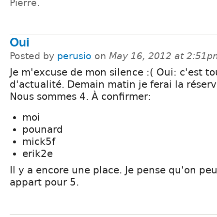
Pierre.
Oui
Posted by
perusio
on
May 16, 2012 at 2:51p
Je m'excuse de mon silence :( Oui: c'est to
d'actualité. Demain matin je ferai la réserv
Nous sommes 4. À confirmer:
moi
pounard
mick5f
erik2e
Il y a encore une place. Je pense qu'on pe
appart pour 5.