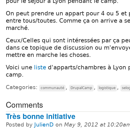
pour le séjour à Lyon pendant le camp.
On peut prendre un appart pour 4 ou 5 et p
entre tous/toutes. Comme ça on arrive a s
marché.
Ceux/Celles qui sont intéressées par ça pe
dans ce topique de discussion ou m'envoy
mettre en marche les choses.
Voici une
liste
d'apparts/chambres à Lyon 
camp.
Categories:
,
,
,
communauté
DrupalCamp
logistique
selo
Comments
Très bonne initiative
Posted by
JulienD
on
May 9, 2012 at 10:20a