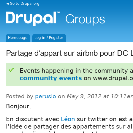
◄ Go to Drupal.org
Homepage
Log in / Register
Partage d'appart sur airbnb pour DC 
Events happening in the community 
community events
on www.drupal.o
Posted by
perusio
on
May 9, 2012 at 10:11a
Bonjour,
En discutant avec
Léon
sur twitter on est a
l'idée de partager des appartements sur a