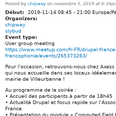
Posted by
chipway
on
novembre 5, 2019 at 6:34
Début:
2019-11-14
08:45
-
21:00
Europe/Pa
Organizers:
chipway
slybud
Event type:
User group meeting
https://www.meetup.com/fr-FR/drupal-france
francophonie/events/265373263/
Pour l’occasion, retrouvons-nous chez Axes
qui nous accueille dans ses locaux idéalemen
mairie de Villeurbanne !
Au programme de la soirée :
• Accueil des participants à partir de 18h45
• Actualité Drupal et focus rapide sur l’Asso
France
• Présentation du module « Computed Field P