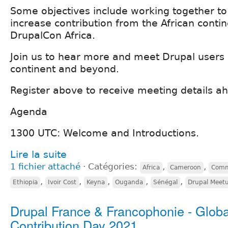
Some objectives include working together t
increase contribution from the African conti
DrupalCon Africa.
Join us to hear more and meet Drupal users 
continent and beyond.
Register above to receive meeting details ah
Agenda
1300 UTC: Welcome and Introductions.
Lire la suite
1 fichier attaché
⋅
Catégories:
,
,
Africa
Cameroon
Com
,
,
,
,
,
Ethiopia
Ivoir Cost
Keyna
Ouganda
Sénégal
Drupal Meet
Drupal France & Francophonie - Globa
Contribution Day 2021