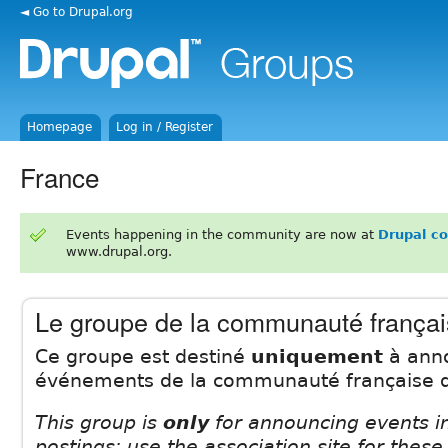
◄ Go to Drupal.org
Homepage
Log in / Register
France
Events happening in the community are now at
Drupal c
www.drupal.org.
Le groupe de la communauté françai
Ce groupe est destiné
uniquement
à anno
événements de la communauté française d
This group is
only
for announcing events i
postings: use the association site for these