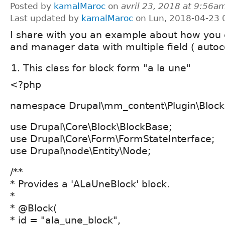
Posted by
kamalMaroc
on
avril 23, 2018 at 9:56a
Last updated by
kamalMaroc
on Lun, 2018-04-23 
I share with you an example about how you 
and manager data with multiple field ( autoc
This class for block form "a la une"
<?php
namespace Drupal\mm_content\Plugin\Block
use Drupal\Core\Block\BlockBase;
use Drupal\Core\Form\FormStateInterface;
use Drupal\node\Entity\Node;
/**
* Provides a 'ALaUneBlock' block.
*
* @Block(
* id = "ala_une_block",