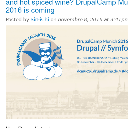
and hot spiced wine? DrupalCamp Mu
2016 is coming
Posted by
SirFiChi
on
novembre 8, 2016 at 3:41p