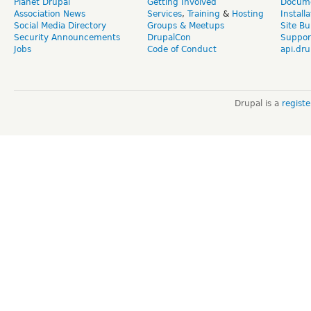
Planet Drupal
Getting Involved
Docume
Association News
Services
,
Training
&
Hosting
Install
Social Media Directory
Groups & Meetups
Site Bu
Security Announcements
DrupalCon
Suppor
Jobs
Code of Conduct
api.dru
Drupal is a
regist