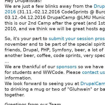
Hey Drupalistas!
We are just a few blinks away from the
Drup
2016
(31.11.-02.12.2016 CodeSprints @ Burd
03.12.-04.12.2016 DrupalCamp @LMU Munich
this is our 2nd Camp after the great (and 1
2010, and we think we will be great hosts ag
So, it's your part to
submit your session pros
november and to be part of the special spiri
friends, Drupal, PHP, Symfony, beer, a lot of 
another beer, coffee, code sprints, very spe
...
We are thankful of our
sponsors
so we have a
for students and WWCode. Please
contact us
information.
We look forward to seeing you at
DrupalCam
to drinking a mug or two of "Gluhwein" or b
together.
Greetings from our Team