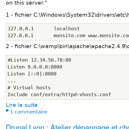
on this server."
1 - fichier C:\Windows\System32\drivers\etc\
127.0.0.1       localhost
127.0.0.1       monsite.com www.monsite.co
2 - fichier C:\wamp\bin\apache\apache2.4.9\
#Listen 12.34.56.78:80
Listen 0.0.0.0:8080
Listen [::0]:8080
...
# Virtual hosts
Include conf/extra/httpd-vhosts.conf
Lire la suite
1 commentaire
Drupal Lyon : Atelier dépannage et ch