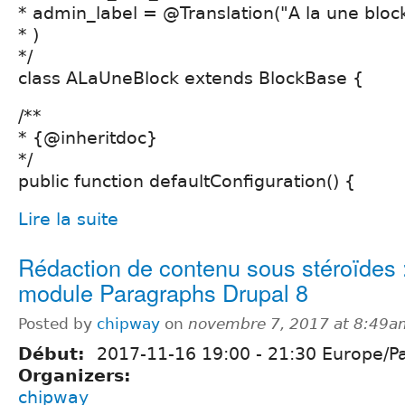
* admin_label = @Translation("A la une block
* )
*/
class ALaUneBlock extends BlockBase {
/**
* {@inheritdoc}
*/
public function defaultConfiguration() {
Lire la suite
Rédaction de contenu sous stéroïdes :
module Paragraphs Drupal 8
Posted by
chipway
on
novembre 7, 2017 at 8:49a
Début:
2017-11-16
19:00
-
21:30
Europe/Pa
Organizers:
chipway