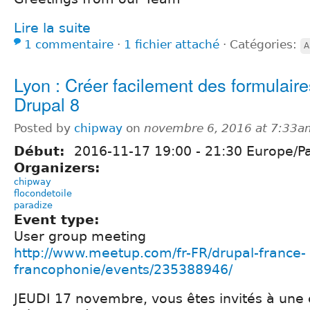
Lire la suite
1 commentaire
⋅
1 fichier attaché
⋅
Catégories:
A
Lyon : Créer facilement des formulair
Drupal 8
Posted by
chipway
on
novembre 6, 2016 at 7:33a
Début:
2016-11-17
19:00
-
21:30
Europe/Pa
Organizers:
chipway
flocondetoile
paradize
Event type:
User group meeting
http://www.meetup.com/fr-FR/drupal-france-
francophonie/events/235388946/
JEUDI 17 novembre, vous êtes invités à une