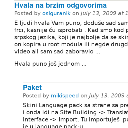
Hvala na brzim odgovorima
Posted by
osiguranik
on
July 13, 2009 at
E ljudi hvala Vam puno, doduše sad sa
frci, kasnije ću isprobati . Kad smo kod
srpskog jezika, koji je najbolje da se ski
on kopira u root modula ili negde drug
video ali sam sad zaboravio ...
Hvala puno još jednom ...
Paket
Posted by
mikispeed
on
July 13, 2009
Skini Language pack sa strane sa p
i onda idi na Site Building -> Transla
Interface -> Import. Tu importuješ .po
je u language pack-u.