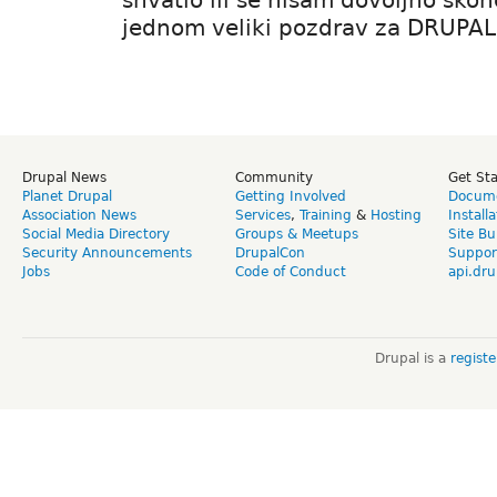
shvatio ili se nisam dovoljno skon
jednom veliki pozdrav za DRUPAL
Drupal News
Community
Get St
Planet Drupal
Getting Involved
Docume
Association News
Services
,
Training
&
Hosting
Install
Social Media Directory
Groups & Meetups
Site Bu
Security Announcements
DrupalCon
Suppor
Jobs
Code of Conduct
api.dru
Drupal is a
regist