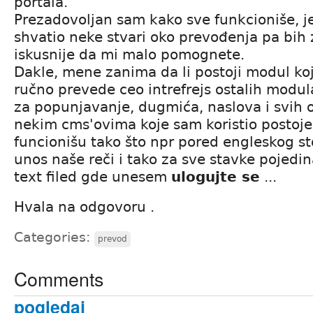
portala.
Prezadovoljan sam kako sve funkcioniše, j
shvatio neke stvari oko prevođenja pa bih
iskusnije da mi malo pomognete.
Dakle, mene zanima da li postoji modul ko
ručno prevede ceo intrefrejs ostalih modul
za popunjavanje, dugmića, naslova i svih ost
nekim cms'ovima koje sam koristio postoje
funcionišu tako što npr pored engleskog sto
unos naše reči i tako za sve stavke pojedi
text filed gde unesem
ulogujte se
...
Hvala na odgovoru .
Categories:
prevod
Comments
pogledaj