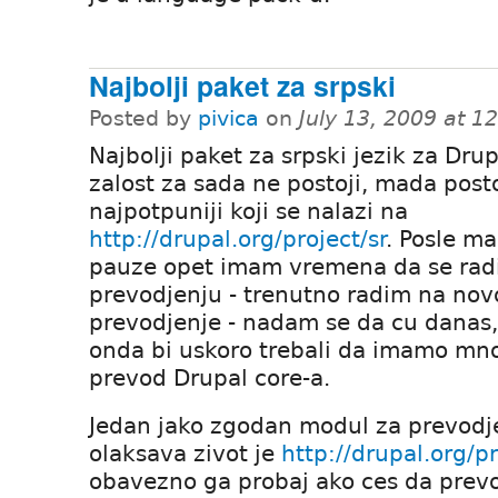
Najbolji paket za srpski
Posted by
pivica
on
July 13, 2009 at 
Najbolji paket za srpski jezik za Dru
zalost za sada ne postoji, mada posto
najpotpuniji koji se nalazi na
http://drupal.org/project/sr
. Posle m
pauze opet imam vremena da se rad
prevodjenju - trenutno radim na novoj
prevodjenje - nadam se da cu danas, s
onda bi uskoro trebali da imamo mnog
prevod Drupal core-a.
Jedan jako zgodan modul za prevodje
olaksava zivot je
http://drupal.org/p
obavezno ga probaj ako ces da prev