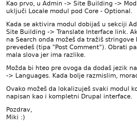
Kao prvo, u Admin -> Site Building -> Mod
uključi Locale modul pod Core - Optional.
Kada se aktivira modul dobijaš u sekciji A
Site Building -> Translate Interface link. A
na Search onda možeš da tražiš stringove k
prevedeš (tipa "Post Comment"). Obrati paž
mala slova jer ima razlike.
Možda bi hteo pre ovoga da dodaš jezik na
-> Languages. Kada bolje razmislim, morać
Ovako možeš da lokalizuješ svaki modul koj
napisan kao i kompletni Drupal interface.
Pozdrav,
Miki :)