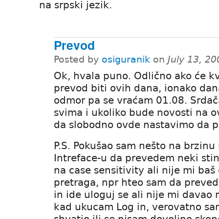
na srpski jezik.
Prevod
Posted by
osiguranik
on
July 13, 2
Ok, hvala puno. Odlično ako će kva
prevod biti ovih dana, ionako da
odmor pa se vraćam 01.08. Srda
svima i ukoliko bude novosti na 
da slobodno ovde nastavimo da pi
P.S. Pokušao sam nešto na brzinu 
Intreface-u da prevedem neki stin
na case sensitivity ali nije mi baš
pretraga, npr hteo sam da preve
in ide uloguj se ali nije mi davao
kad ukucam Log in, verovatno sa