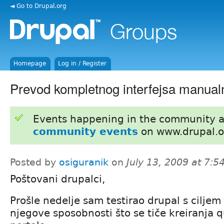
◄ Go to Drupal.org
Homepage
Log in / Register
Prevod kompletnog interfejsa manual
Events happening in the community 
community events
on www.drupal.o
Posted by
osiguranik
on
July 13, 2009 at 7:
Poštovani drupalci,
Prošle nedelje sam testirao drupal s ciljem
njegove sposobnosti što se tiče kreiranja