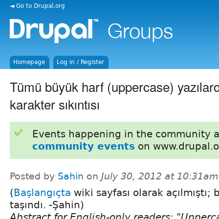
◄ Go to Drupal.org
Homepage
Log in / Register
Tümü büyük harf (uppercase) yazılar
karakter sıkıntısı
Events happening in the community 
community events
on www.drupal.o
Posted by
Sahin
on
July 30, 2012 at 10:31am
(
Başlangıçta
wiki sayfası olarak açılmıştı;
taşındı. -Şahin)
Abstract for English-only readers: "Upperc