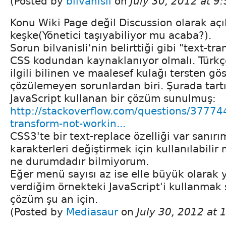
(Posted by
bilvanisli
on
July 30, 2012 at 9
Konu Wiki Page değil Discussion olarak açı
keşke(Yönetici taşıyabiliyor mu acaba?).
Sorun bilvanisli'nin belirttiği gibi "text-t
CSS kodundan kaynaklanıyor olmalı. Türkçe
ilgili bilinen ve maalesef kulağı tersten g
çözülemeyen sorunlardan biri. Şurada tartı
JavaScript kullanan bir çözüm sunulmuş:
http://stackoverflow.com/questions/377744
transform-not-workin...
CSS3'te bir text-replace özelliği var sanır
karakterleri değiştirmek için kullanılabilir 
ne durumdadır bilmiyorum.
Eğer menü sayısı az ise elle büyük olarak
verdiğim örnekteki JavaScript'i kullanmak
çözüm şu an için.
(Posted by
Mediasaur
on
July 30, 2012 at
...