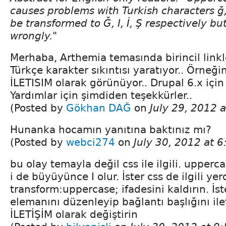
causes problems with Turkish characters ğ, 
be transformed to Ğ, I, İ, Ş respectively but
wrongly."
Merhaba, Arthemia temasında birincil lin
Türkçe karakter sıkıntısı yaratıyor.. Örneğin
İLETISIM olarak görünüyor.. Drupal 6.x içi
Yardımlar için şimdiden teşekkürler..
(Posted by
Gökhan DAĞ
on
July 29, 2012 
Hunanka hocamın yanıtına baktınız mı?
(Posted by
webci274
on
July 30, 2012 at 
bu olay temayla değil css ile ilgili. upperca
i de büyüyünce I olur. İster css de ilgili yer
transform:uppercase; ifadesini kaldırın. İ
elemanını düzenleyip bağlantı başlığını ile
İLETİŞİM olarak değiştirin