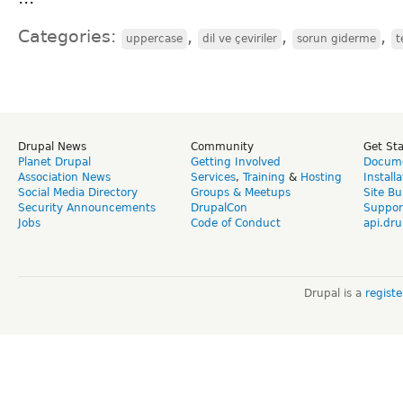
Categories:
,
,
,
uppercase
dil ve çeviriler
sorun giderme
t
Drupal News
Community
Get St
Planet Drupal
Getting Involved
Docume
Association News
Services
,
Training
&
Hosting
Install
Social Media Directory
Groups & Meetups
Site Bu
Security Announcements
DrupalCon
Suppor
Jobs
Code of Conduct
api.dru
Drupal is a
regist