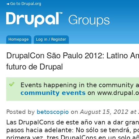
◄ Go to Drupal.org
Homepage
Log in / Register
DrupalCon São Paulo 2012: Latino Am
futuro de Drupal
Events happening in the community 
community events
on www.drupal.o
Posted by
betoscopio
on
August 15, 2012 at
Las DrupalCons de este año van a dar gra
pasos hacia adelante: No sólo se tendrá, p
primera vez, tres DrupalCons en un solo añ