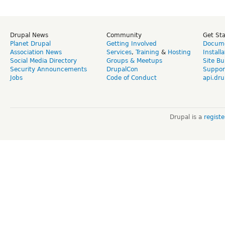
Drupal News
Community
Get St
Planet Drupal
Getting Involved
Docume
Association News
Services
,
Training
&
Hosting
Install
Social Media Directory
Groups & Meetups
Site Bu
Security Announcements
DrupalCon
Suppor
Jobs
Code of Conduct
api.dru
Drupal is a
regist