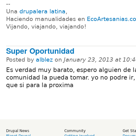
--
Una
drupalera latina
,
Haciendo manualidades en
EcoArtesanias.c
Vijando, viajando, viajando!
Super Oportunidad
Posted by
alblez
on
January 23, 2013 at 10:
Es verdad muy barato, espero alguien de l
comunidad la pueda tomar. yo no podre ir,
que si para la proxima
Drupal News
Community
Get St
Planet Drupal
Getting Involved
Docume