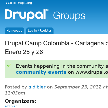
◄ Go to Drupal.org
Homepage
Log in / Register
Drupal Camp Colombia - Cartagena d
Enero 25 y 26
Events happening in the community 
community events
on www.drupal.o
Posted by
aldibier
on
September 23, 2012 at
11:03pm
Organizers:
aldibier