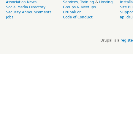
Association News
Services
,
Training
&
Hosting
Install
Social Media Directory
Groups & Meetups
Site Bu
Security Announcements
DrupalCon
Suppor
Jobs
Code of Conduct
api.dru
Drupal is a
regist