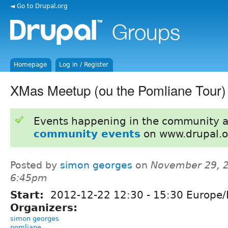
◄ Go to Drupal.org
Homepage
Log in / Register
XMas Meetup (ou the Pomliane Tour)
Events happening in the community 
community events
on www.drupal.o
Posted by
simon georges
on
November 29, 2
6:45pm
Start:
2012-12-22
12:30
-
15:30
Europe/P
Organizers:
simon georges
pomliane