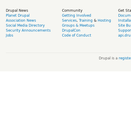
Drupal News
Community
Get St
Planet Drupal
Getting Involved
Docume
Association News
Services
,
Training
&
Hosting
Install
Social Media Directory
Groups & Meetups
Site Bu
Security Announcements
DrupalCon
Suppor
Jobs
Code of Conduct
api.dru
Drupal is a
regist