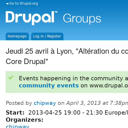
◄ Go to Drupal.org
Homepage
Log in / Register
Jeudi 25 avril à Lyon, "Altération du
Core Drupal"
Events happening in the community 
community events
on www.drupal.o
Posted by
chipway
on
April 3, 2013 at 7:38p
Start:
2013-04-25
19:00
-
21:30
Europe/P
Organizers:
chipway