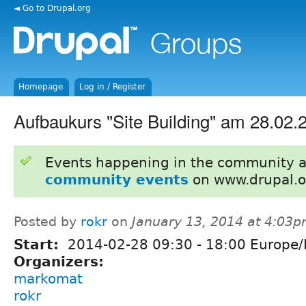
◄ Go to Drupal.org
Homepage
Log in / Register
Aufbaukurs "Site Building" am 28.02.2
Events happening in the community 
community events
on www.drupal.o
Posted by
rokr
on
January 13, 2014 at 4:03
Start:
2014-02-28
09:30
-
18:00
Europe/B
Organizers:
markomat
rokr