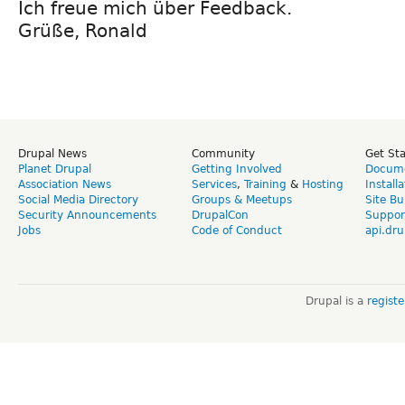
Ich freue mich über Feedback.
Grüße, Ronald
Drupal News
Community
Get St
Planet Drupal
Getting Involved
Docume
Association News
Services
,
Training
&
Hosting
Install
Social Media Directory
Groups & Meetups
Site Bu
Security Announcements
DrupalCon
Suppor
Jobs
Code of Conduct
api.dru
Drupal is a
regist