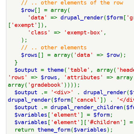
// .. other elements of the row
$row
[] = array(
'data' 
=> 
drupal_render
(
$form
[
'g
[
'exempt'
]),
'class' 
=> 
'exempt-box'
,
    );
// .. other elements
$rows
[] = array(
'data' 
=> 
$row
);
  }
$output 
= 
theme
(
'table'
, array(
'head
'rows' 
=> 
$rows
, 
'attributes' 
=> array
array(
'gradebook'
))));
$output 
.= 
'<div>' 
. 
drupal_render
(
$
drupal_render
(
$form
[
'cancel'
]) . 
'</di
$output 
.= 
drupal_render_children
(
$f
$variables
[
'element'
] = 
$form
;
$variables
[
'element'
][
'#children'
] =
  return 
theme_form
(
$variables
);