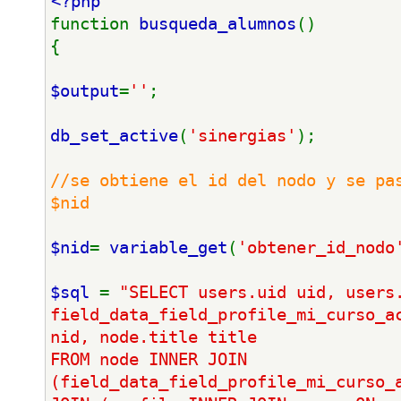
<?php
function 
busqueda_alumnos
()
{
$output
=
''
;
db_set_active
(
'sinergias'
);
//se obtiene el id del nodo y se pas
$nid
$nid
= 
variable_get
(
'obtener_id_nodo
$sql 
= 
"SELECT users.uid uid, users.
field_data_field_profile_mi_curso_ac
nid, node.title title
FROM node INNER JOIN 
(field_data_field_profile_mi_curso_a