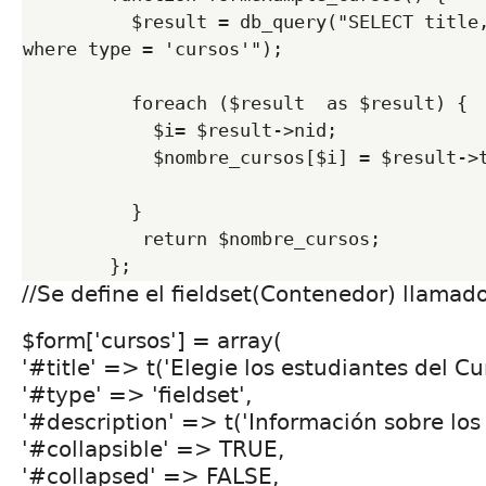
          $result = db_query("SELECT title, nid FROM {node} 
where type = 'cursos'"); 

          foreach ($result  as $result) { 

            $i= $result->nid; 

            $nombre_cursos[$i] = $result->title; 

          } 

           return $nombre_cursos; 

//Se define el fieldset(Contenedor) llamad
$form['cursos'] = array(
'#title' => t('Elegie los estudiantes del Cu
'#type' => 'fieldset',
'#description' => t('Información sobre los 
'#collapsible' => TRUE,
'#collapsed' => FALSE,