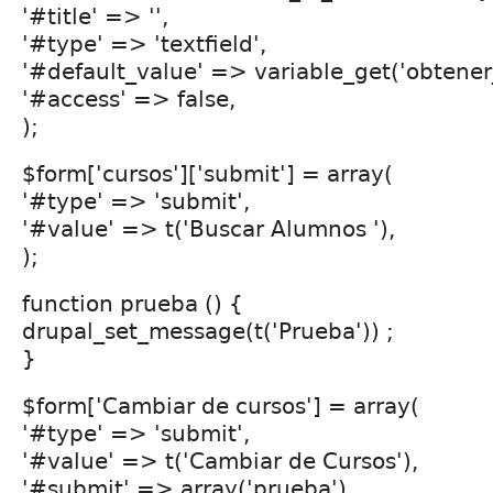
'#title' => '',
'#type' => 'textfield',
'#default_value' => variable_get('obtener_
'#access' => false,
);
$form['cursos']['submit'] = array(
'#type' => 'submit',
'#value' => t('Buscar Alumnos '),
);
function prueba () {
drupal_set_message(t('Prueba')) ;
}
$form['Cambiar de cursos'] = array(
'#type' => 'submit',
'#value' => t('Cambiar de Cursos'),
'#submit' => array('prueba'),