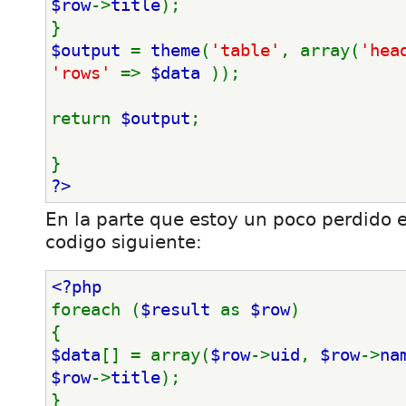
$row
->
title
);
}
$output 
= 
theme
(
'table'
, array(
'hea
'rows' 
=> 
$data 
));
return 
$output
;
}
?>
En la parte que estoy un poco perdido e
codigo siguiente:
<?php
foreach (
$result 
as 
$row
)
{
$data
[] = array(
$row
->
uid
, 
$row
->
na
$row
->
title
);
}