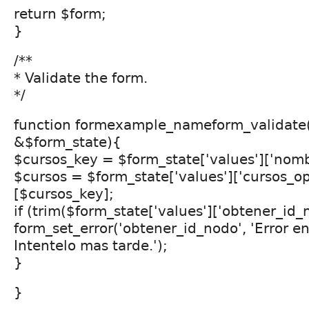
return $form;
}
/**
* Validate the form.
*/
function formexample_nameform_validate
&$form_state){
$cursos_key = $form_state['values']['nomb
$cursos = $form_state['values']['cursos_op
[$cursos_key];
if (trim($form_state['values']['obtener_id_
form_set_error('obtener_id_nodo', 'Error e
Intentelo mas tarde.');
}
}