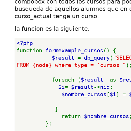
combobox con todos los cursos para pode
busqueda de aquellos alumnos que en 
curso_actual tenga un curso.
la funcion es la siguiente:
<?php
function 
formexample_cursos
() { 
$result 
= 
db_query
(
"SELE
FROM {node} where type = 'cursos'"
)
           foreach (
$result  
as 
$re
$i
= 
$result
->
nid
; 
$nombre_cursos
[
$i
] = 
            } 
              return 
$nombre_cursos
         }; 