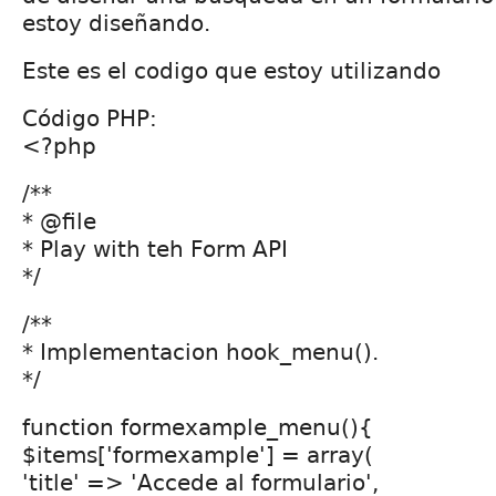
estoy diseñando.
Este es el codigo que estoy utilizando
Código PHP:
<?php
/**
* @file
* Play with teh Form API
*/
/**
* Implementacion hook_menu().
*/
function formexample_menu(){
$items['formexample'] = array(
'title' => 'Accede al formulario',