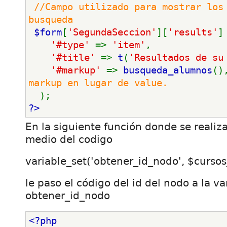
//Campo utilizado para mostrar los 
busqueda
$form
[
'SegundaSeccion'
][
'results'
]
'#type' 
=> 
'item'
,
'#title' 
=> 
t
(
'Resultados de su
'#markup' 
=> 
busqueda_alumnos
()
markup en lugar de value.
);
?>
En la siguiente función donde se realiz
medio del codigo
variable_set('obtener_id_nodo', $cursos
le paso el código del id del nodo a la va
obtener_id_nodo
<?php