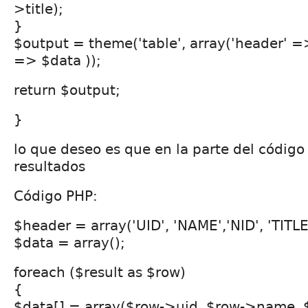
>title);
}
$output = theme('table', array('header' =
=> $data ));
return $output;
}
lo que deseo es que en la parte del códig
resultados
Código PHP:
$header = array('UID', 'NAME','NID', 'TITLE'
$data = array();
foreach ($result as $row)
{
$data[] = array($row->uid, $row->name, 