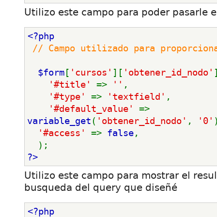
Utilizo este campo para poder pasarle e
<?php
// Campo utilizado para proporcion
$form
[
'cursos'
][
'obtener_id_nodo'
'#title' 
=> 
''
,  
'#type' 
=> 
'textfield'
,
'#default_value' 
=> 
variable_get
(
'obtener_id_nodo'
, 
'0'
'#access' 
=> 
false
,    
  );
?>
Utilizo este campo para mostrar el resu
busqueda del query que diseñé
<?php