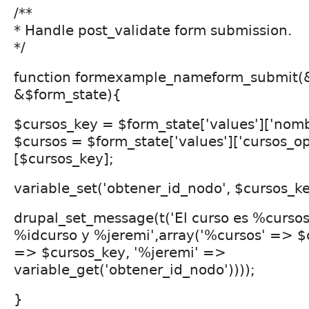
/**
* Handle post_validate form submission.
*/
function formexample_nameform_submit(
&$form_state){
$cursos_key = $form_state['values']['nomb
$cursos = $form_state['values']['cursos_op
[$cursos_key];
variable_set('obtener_id_nodo', $cursos_ke
drupal_set_message(t('El curso es %cursos 
%idcurso y %jeremi',array('%cursos' => $c
=> $cursos_key, '%jeremi' =>
variable_get('obtener_id_nodo'))));
}