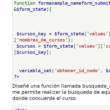
function 
formexample_nameform_submi
&
$form_state
){
$cursos_key 
= 
$form_state
[
'values'
[
'nombres_de_cursos'
];
$cursos 
= 
$form_state
[
'values'
][
'c
[
$cursos_key
];
variable_set
(
'obtener_id_nodo'
, 
$
?>
Diseñé una función llamada busqueda_a
me permite realizar la busqueda de aq
donde concuerde el curso.