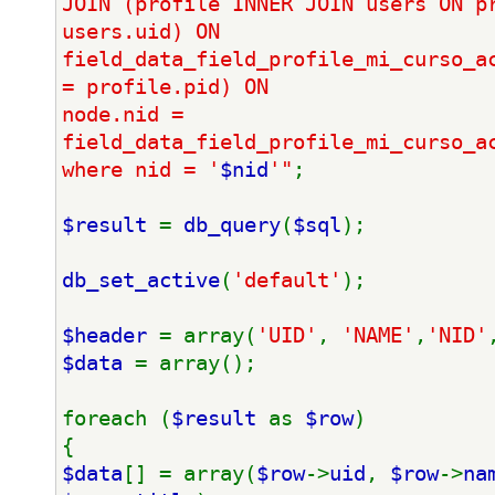
JOIN (profile INNER JOIN users ON pr
users.uid) ON 
field_data_field_profile_mi_curso_ac
= profile.pid) ON 
node.nid = 
field_data_field_profile_mi_curso_ac
where nid = '
$nid
'"
;
$result 
= 
db_query
(
$sql
);
db_set_active
(
'default'
);
$header 
= array(
'UID'
, 
'NAME'
,
'NID'
$data 
= array();
foreach (
$result 
as 
$row
)
{
$data
[] = array(
$row
->
uid
, 
$row
->
na