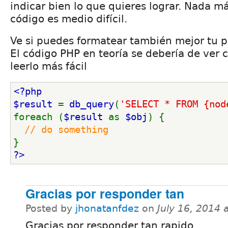
indicar bien lo que quieres lograr. Nada m
código es medio difícil.
Ve si puedes formatear también mejor tu 
El código PHP en teoría se debería de ver 
leerlo más fácil
<?php
$result 
= 
db_query
(
'SELECT * FROM {nod
foreach (
$result 
as 
$obj
) {
// do something
}
?>
Gracias por responder tan
Posted by
jhonatanfdez
on
July 16, 2014
Gracias por responder tan rapido.