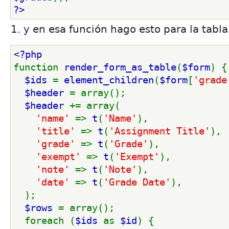
?>
y en esa función hago esto para la tabla
<?php
function 
render_form_as_table
(
$form
) {
$ids 
= 
element_children
(
$form
[
'grade
$header 
= array();
$header 
+= array(
'name' 
=> 
t
(
'Name'
),
'title' 
=> 
t
(
'Assignment Title'
),
'grade' 
=> 
t
(
'Grade'
),
'exempt' 
=> 
t
(
'Exempt'
),
'note' 
=> 
t
(
'Note'
),
'date' 
=> 
t
(
'Grade Date'
),
  );
$rows 
= array();
  foreach (
$ids 
as 
$id
) {