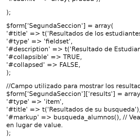
);
$form['SegundaSeccion'] = array(
'#title' => t('Resultados de los estudiantes
'#type' => 'fieldset',
'#description' => t('Resultado de Estudian
'#collapsible' => TRUE,
'#collapsed' => FALSE,
);
//Campo utilizado para mostrar los result
$form['SegundaSeccion']['results'] = array
'#type' => 'item',
'#title' => t('Resultados de su busqueda')
'#markup' => busqueda_alumnos(), // Ve
en lugar de value.
);