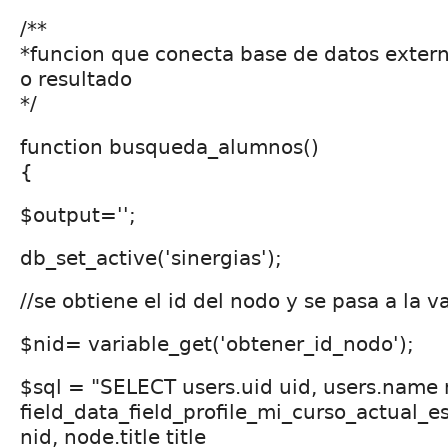
/**
*funcion que conecta base de datos externa
o resultado
*/
function busqueda_alumnos()
{
$output='';
db_set_active('sinergias');
//se obtiene el id del nodo y se pasa a la v
$nid= variable_get('obtener_id_nodo');
$sql = "SELECT users.uid uid, users.name
field_data_field_profile_mi_curso_actual_e
nid, node.title title