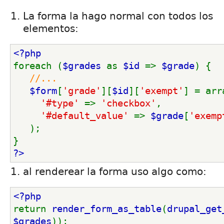
La forma la hago normal con todos los
elementos:
<?php
foreach (
$grades 
as 
$id 
=> 
$grade
) {
//...
$form
[
'grade'
][
$id
][
'exempt'
] = arr
'#type' 
=> 
'checkbox'
,
'#default_value' 
=> 
$grade
[
'exemp
   );
}
?>
al renderear la forma uso algo como:
<?php
return 
render_form_as_table
(
drupal_get
$grades
));