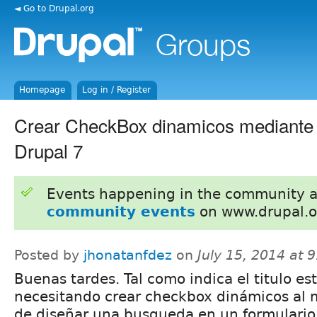
◄ Go to Drupal.org
Homepage
Log in / Register
Crear CheckBox dinamicos mediante
Drupal 7
Events happening in the community 
community events
on www.drupal.o
Posted by
jhonatanfdez
on
July 15, 2014 at 
Buenas tardes. Tal como indica el titulo es
necesitando crear checkbox dinámicos al
de diseñar una busqueda en un formulario