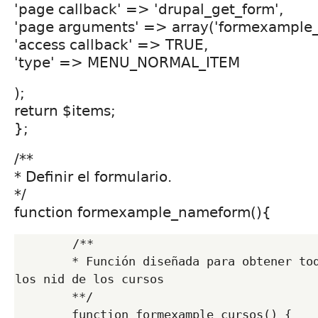
'page callback' => 'drupal_get_form',
'page arguments' => array('formexample
'access callback' => TRUE,
'type' => MENU_NORMAL_ITEM
);
return $items;
};
/**
* Definir el formulario.
*/
function formexample_nameform(){
        /**

        * Función diseñada para obtener todos los cursos y 
los nid de los cursos

        **/

        function formexample_cursos() { 
