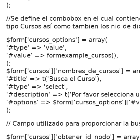
);
//Se define el combobox en el cual contien
tipo Cursos así como tambien los nid de d
$form['cursos_options'] = array(
'#type' => 'value',
'#value' => formexample_cursos(),
);
$form['cursos']['nombres_de_cursos'] = ar
'#title' => t('Busca el Curso'),
'#type' => 'select',
'#description' => t('Por favor selecciona u
'#options' => $form['cursos_options']['#v
);
// Campo utilizado para proporcionar la b
$form['cursos']['obtener_id_nodo'] = array