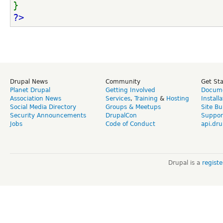
}
?>
Drupal News
Community
Get St
Planet Drupal
Getting Involved
Docume
Association News
Services
,
Training
&
Hosting
Install
Social Media Directory
Groups & Meetups
Site Bu
Security Announcements
DrupalCon
Suppor
Jobs
Code of Conduct
api.dru
Drupal is a
regist