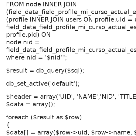
FROM node INNER JOIN
(field_data_field_profile_mi_curso_actual_
(profile INNER JOIN users ON profile.uid =
field_data_field_profile_mi_curso_actual_es
profile.pid) ON
node.nid =
field_data_field_profile_mi_curso_actual_e
where nid = '$nid'";
$result = db_query($sql);
db_set_active('default');
$header = array('UID', 'NAME','NID', 'TITLE'
$data = array();
foreach ($result as $row)
{
$data[] = array($row->uid, $row->name, 