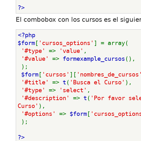
?>
El combobox con los cursos es el siguie
<?php
$form
[
'cursos_options'
] = array(
'#type' 
=> 
'value'
,
'#value' 
=> 
formexample_cursos
(),
 );
$form
[
'cursos'
][
'nombres_de_cursos
'#title' 
=> 
t
(
'Busca el Curso'
),
'#type' 
=> 
'select'
,
'#description' 
=> 
t
(
'Por favor sele
Curso'
),
'#options' 
=> 
$form
[
'cursos_option
 );
?>