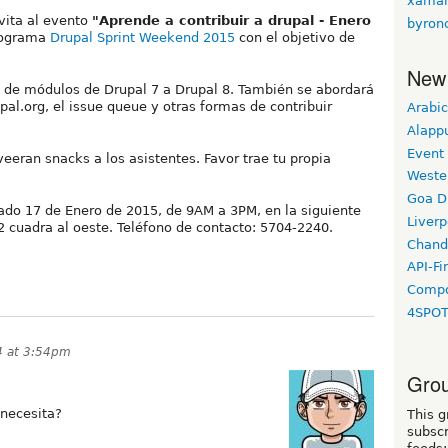
xama
vita al evento
"Aprende a contribuir a drupal - Enero
byron
programa
Drupal Sprint Weekend 2015
con el objetivo de
New
n de módulos de Drupal 7 a Drupal 8. También se abordará
pal.org, el issue queue y otras formas de contribuir
Arabic
Alapp
Event
veeran snacks a los asistentes. Favor trae tu propia
Weste
Goa D
bado 17 de Enero de 2015, de 9AM a 3PM, en la siguiente
Liverp
/2 cuadra al oeste. Teléfono de contacto: 5704-2240.
Chand
API-Fi
Compo
4SPO
4 at 3:54pm
Grou
 necesita?
This g
subscr