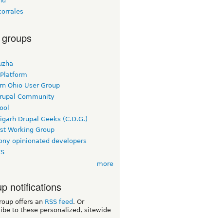
nu
corrales
 groups
uzha
 Platform
rn Ohio User Group
rupal Community
ool
igarh Drupal Geeks (C.D.G.)
rst Working Group
ny opinionated developers
TS
more
p notifications
roup offers an
RSS feed
. Or
ibe to these personalized, sitewide