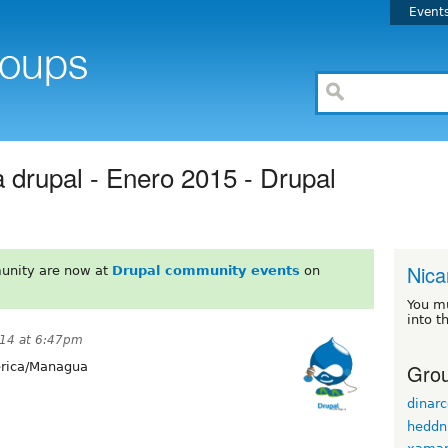
Event
a drupal - Enero 2015 - Drupal
Nica
unity are now at
Drupal community events
on
You m
into t
14 at 6:47pm
Grou
ica/Managua
dinar
heddn