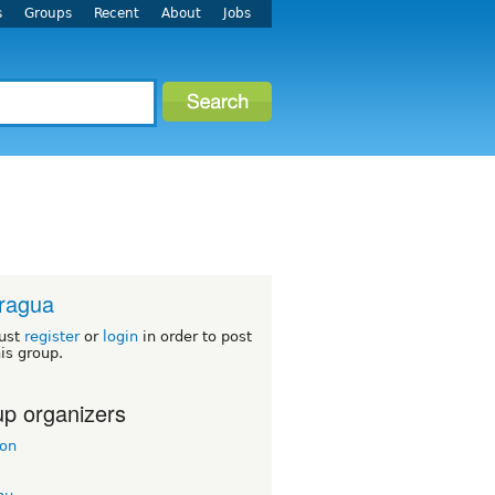
s
Groups
Recent
About
Jobs
ragua
ust
register
or
login
in order to post
his group.
p organizers
con