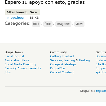
Espero su apoyo con esto, gracias
Attachment
Size
image.jpeg
86 KB
Categories:
,
,
,
field
fotos
imágenes
views
Drupal News
Community
Get St
Planet Drupal
Getting Involved
Docume
Association News
Services
,
Training
&
Hosting
Install
Social Media Directory
Groups & Meetups
Site Bu
Security Announcements
DrupalCon
Suppor
Jobs
Code of Conduct
api.dru
Drupal is a
regist