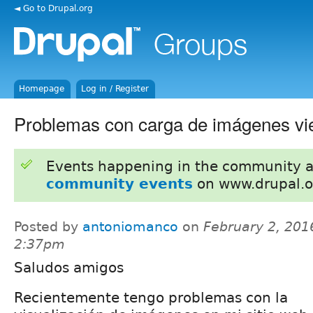
◄ Go to Drupal.org
Homepage
Log in / Register
Problemas con carga de imágenes vie
Events happening in the community 
community events
on www.drupal.o
Posted by
antoniomanco
on
February 2, 201
2:37pm
Saludos amigos
Recientemente tengo problemas con la