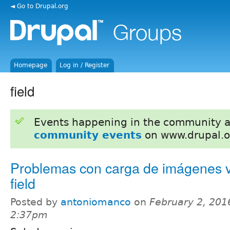
◄ Go to Drupal.org
Homepage
Log in / Register
field
Events happening in the community 
community events
on www.drupal.o
Problemas con carga de imágenes v
field
Posted by
antoniomanco
on
February 2, 201
2:37pm