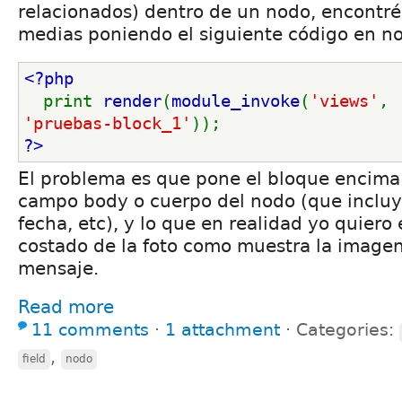
relacionados) dentro de un nodo, encontré
medias poniendo el siguiente código en n
<?php
print 
render
(
module_invoke
(
'views'
, 
'pruebas-block_1'
)); 
?>
El problema es que pone el bloque encima
campo body o cuerpo del nodo (que incluye 
fecha, etc), y lo que en realidad yo quiero 
costado de la foto como muestra la imagen
mensaje.
Read more
11 comments
⋅
1 attachment
⋅
Categories:
,
field
nodo