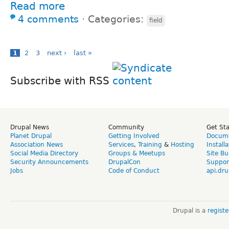
Read more
4 comments
⋅
Categories:
field
1
2
3
next ›
last »
Subscribe with RSS
Drupal News
Community
Get St
Planet Drupal
Getting Involved
Docume
Association News
Services
,
Training
&
Hosting
Install
Social Media Directory
Groups & Meetups
Site Bu
Security Announcements
DrupalCon
Suppor
Jobs
Code of Conduct
api.dru
Drupal is a
regist