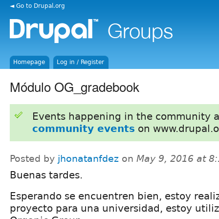
◄ Go to Drupal.org
Homepage
Log in / Register
Módulo OG_gradebook
Events happening in the community 
community events
on www.drupal.o
Posted by
jhonatanfdez
on
May 9, 2016 at 8
Buenas tardes.
Esperando se encuentren bien, estoy real
proyecto para una universidad, estoy utili