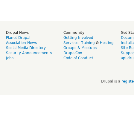
Drupal News
Community
Get St
Planet Drupal
Getting Involved
Docume
Association News
Services
,
Training
&
Hosting
Install
Social Media Directory
Groups & Meetups
Site Bu
Security Announcements
DrupalCon
Suppor
Jobs
Code of Conduct
api.dru
Drupal is a
regist