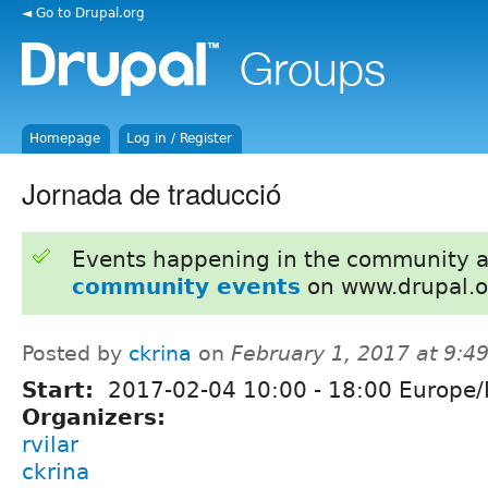
◄ Go to Drupal.org
Homepage
Log in / Register
Jornada de traducció
Events happening in the community 
community events
on www.drupal.o
Posted by
ckrina
on
February 1, 2017 at 9:
Start:
2017-02-04
10:00
-
18:00
Europe/
Organizers:
rvilar
ckrina