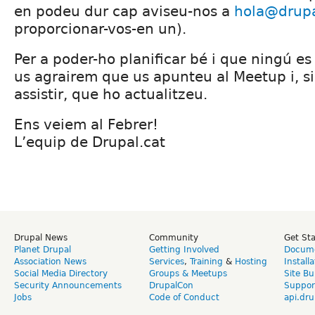
en podeu dur cap aviseu-nos a
hola@drupa
proporcionar-vos-en un).
Per a poder-ho planificar bé i que ningú e
us agrairem que us apunteu al Meetup i, si
assistir, que ho actualitzeu.
Ens veiem al Febrer!
L’equip de Drupal.cat
Drupal News
Community
Get St
Planet Drupal
Getting Involved
Docume
Association News
Services
,
Training
&
Hosting
Install
Social Media Directory
Groups & Meetups
Site Bu
Security Announcements
DrupalCon
Suppor
Jobs
Code of Conduct
api.dru