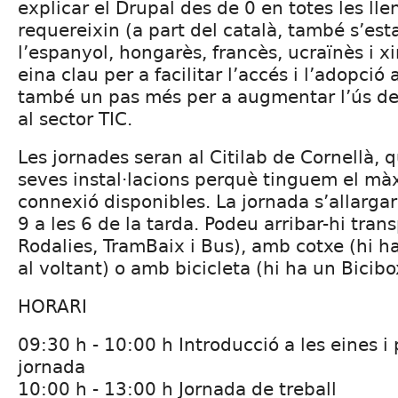
explicar el Drupal des de 0 en totes les ll
requereixin (a part del català, també s’est
l’espanyol, hongarès, francès, ucraïnès i xi
eina clau per a facilitar l’accés i l’adopció 
també un pas més per a augmentar l’ús del 
al sector TIC.
Les jornades seran al Citilab de Cornellà, 
seves instal·lacions perquè tinguem el màx
connexió disponibles. La jornada s’allargarà
9 a les 6 de la tarda. Podeu arribar-hi tran
Rodalies, TramBaix i Bus), amb cotxe (hi 
al voltant) o amb bicicleta (hi ha un Bicibo
HORARI
09:30 h - 10:00 h Introducció a les eines i 
jornada
10:00 h - 13:00 h Jornada de treball