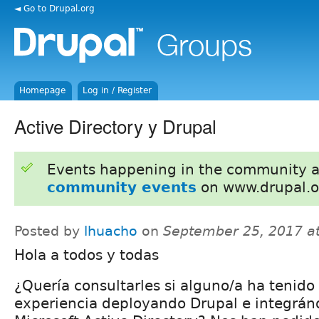
◄ Go to Drupal.org
Homepage
Log in / Register
Active Directory y Drupal
Events happening in the community 
community events
on www.drupal.o
Posted by
lhuacho
on
September 25, 2017 a
Hola a todos y todas
¿Quería consultarles si alguno/a ha tenido
experiencia deployando Drupal e integrán