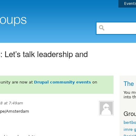
Event
 Let’s talk leadership and
The 
unity are now at
Drupal community events
on
You m
into t
18 at 7:49am
Grou
pe/Amsterdam
bertb
imre g