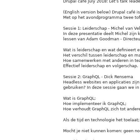
Drupal cafe July 2018: Let’s talk lea
(English version below) Drupal café is
Met op het avondprogramma twee toff
Sessie 1: Leiderschap - Michel van Ve
In deze presentatie deelt Michel zijn
lessen van Adam Goodman - Directeur 
Wat is leiderschap en wat definieert 
Het verschil tussen leiderschap en 
Hoe samenwerken met anderen in te
Effectief leiderschap en volgerschap.
Sessie 2: GraphQL - Dick Rensema
Headless websites en applicaties zijn
gebruiken? In deze sessie gaan we in
Wat is GraphQL;
Hoe implementeer ik GraphQL;
Hoe verhoudt GraphQL zich tot ander
Als de tijd en technologie het toelaat
Mocht je niet kunnen komen: geen no