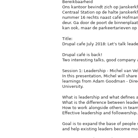
Bereikbaarheid
Ons kantoor bevindt zich op Janskerkh
Centraal Station op de halte Janskerkh
nummer 16 rechts naast café Hofman.
deur. Ga door de poort de binnenplaat
kan ook, maar de parkeertarieven op 
Title:
Drupal cafe July 2018: Let’s talk lea
Drupal café is back!
Two interesting talks, good company a
Session 1: Leadership - Michel van Ve
In this presentation, Michel will sha
learnings from Adam Goodman - Direct
University.
What is leadership and what defines 
What is the difference between lead
How to work alongside others in team
Effective leadership and followership.
Goal is to expand the base of people
and help existing leaders become mor