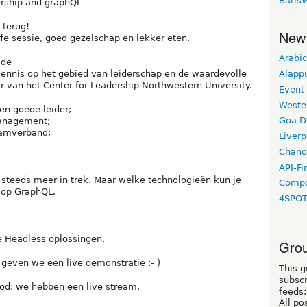
Baris
dership and graphQL
 terug!
New
e sessie, goed gezelschap en lekker eten.
Arabic
lde
Alapp
 kennis op het gebied van leiderschap en de waardevolle
van het Center for Leadership Northwestern University.
Event
Weste
een goede leider;
Goa D
management;
amverband;
Liverp
Chand
API-Fi
 steeds meer in trek. Maar welke technologieën kun je
Compo
 op GraphQL.
4SPO
e Headless oplossingen.
Grou
; geven we een live demonstratie :- )
This g
subscr
od: we hebben een live stream.
feeds:
All po