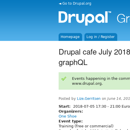
◄ Go to Drupal.org
Homepage
Log in / Register
Drupal cafe July 2018:
graphQL
Events happening in the comm
www.drupal.org.
Posted by
Lize.Gerritsen
on
June 14, 20
Start:
2018-07-05
17:30
-
21:00
Euro
Organizers:
One Shoe
Event type:
Training (free or commercial)