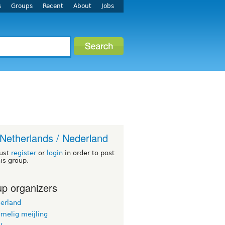
s
Groups
Recent
About
Jobs
Netherlands / Nederland
ust
register
or
login
in order to post
his group.
p organizers
oerland
melig meijling