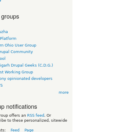
W
 groups
uzha
 Platform
rn Ohio User Group
rupal Community
ool
igarh Drupal Geeks (C.D.G.)
rst Working Group
ny opinionated developers
TS
more
p notifications
roup offers an
RSS feed
. Or
ibe to these personalized, sitewide
sts:
Feed
Page