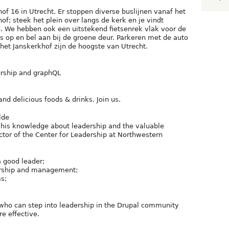
of 16 in Utrecht. Er stoppen diverse buslijnen vanaf het
of; steek het plein over langs de kerk en je vindt
 We hebben ook een uitstekend fietsenrek vlak voor de
s op en bel aan bij de groene deur. Parkeren met de auto
het Janskerkhof zijn de hoogste van Utrecht.
dership and graphQL
nd delicious foods & drinks. Join us.
lde
re his knowledge about leadership and the valuable
or of the Center for Leadership at Northwestern
a good leader;
ership and management;
s;
 who can step into leadership in the Drupal community
e effective.