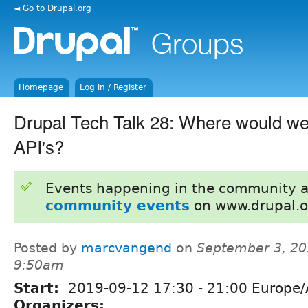
◄ Go to Drupal.org
Homepage
Log in / Register
Drupal Tech Talk 28: Where would we
API's?
Events happening in the community 
community events
on www.drupal.o
Posted by
marcvangend
on
September 3, 20
9:50am
Start:
2019-09-12
17:30
-
21:00
Europe/
Organizers: