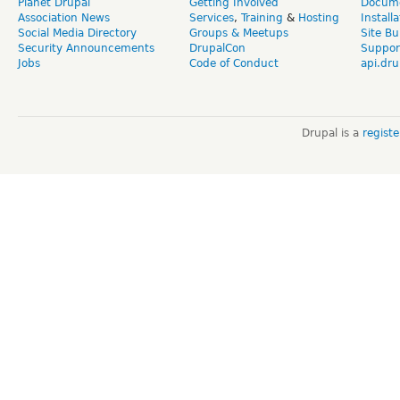
Planet Drupal
Getting Involved
Docume
Association News
Services
,
Training
&
Hosting
Install
Social Media Directory
Groups & Meetups
Site Bu
Security Announcements
DrupalCon
Suppor
Jobs
Code of Conduct
api.dru
Drupal is a
regist