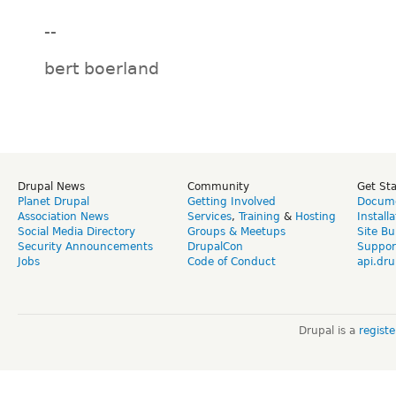
--
bert boerland
Drupal News
Community
Get St
Planet Drupal
Getting Involved
Docume
Association News
Services
,
Training
&
Hosting
Install
Social Media Directory
Groups & Meetups
Site Bu
Security Announcements
DrupalCon
Suppor
Jobs
Code of Conduct
api.dru
Drupal is a
regist