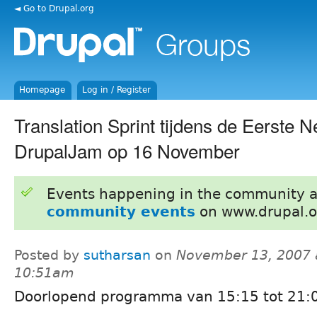
◄ Go to Drupal.org
Homepage
Log in / Register
Translation Sprint tijdens de Eerste 
DrupalJam op 16 November
Events happening in the community 
community events
on www.drupal.o
Posted by
sutharsan
on
November 13, 2007 
10:51am
Doorlopend programma van 15:15 tot 21:0