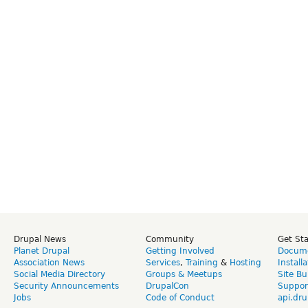
Drupal News
Community
Get St
Planet Drupal
Getting Involved
Docume
Association News
Services
,
Training
&
Hosting
Install
Social Media Directory
Groups & Meetups
Site Bu
Security Announcements
DrupalCon
Suppor
Jobs
Code of Conduct
api.dru