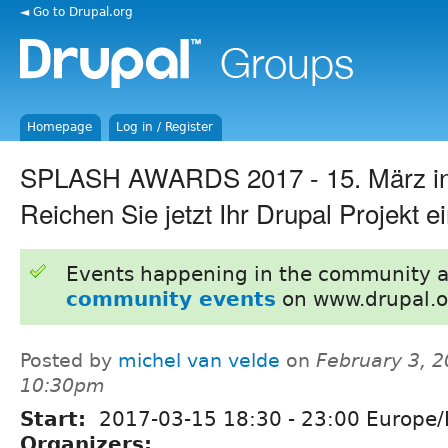
◄ Go to Drupal.org
Homepage
Log in / Register
SPLASH AWARDS 2017 - 15. März i
Reichen Sie jetzt Ihr Drupal Projekt e
Events happening in the community 
community events
on www.drupal.o
Posted by
michel van velde
on
February 3, 2
10:30pm
Start:
2017-03-15
18:30
-
23:00
Europe/B
Organizers: