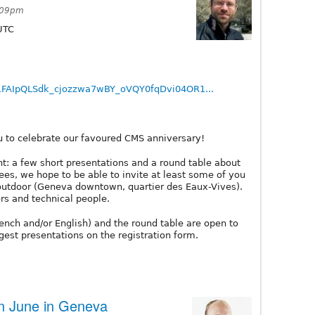
2:09pm
TC
e/1FAIpQLSdk_cjozzwa7wBY_oVQY0fqDvi04OR1...
ou to celebrate our favoured CMS anniversary!
nt: a few short presentations and a round table about
dees, we hope to be able to invite at least some of you
y, outdoor (Geneva downtown, quartier des Eaux-Vives).
rs and technical people.
ench and/or English) and the round table are open to
est presentations on the registration form.
n June in Geneva