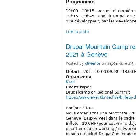
Programme:
19h00 - 19h15 : accueil et dernière
19h15 - 19h45 : Choisir Drupal en 2
que développeur, par les dévelop
Lire la suite
Drupal Mountain Camp re
2021 à Genève
Posted by
olivier.br
on
septembre 24,
Début:
2021-10-06
09:00
-
18:00
E
Organizers:
Kian
Event type:
Drupalcamp or Regional Summit
https://www.eventbrite.fr/e/billets
Bonjour à tous,
Nous organisons une rencontre Drup
Genève (Eaux-Vives) dans le cadre 
Billets : 20 CHF (pour couvrir le dé
pour faire du co-working / network
besoin de ticket DrupalCon, nous f