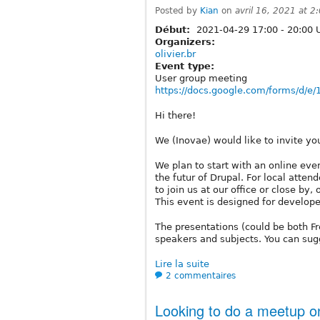
Posted by
Kian
on
avril 16, 2021 at 
Début:
2021-04-29
17:00
-
20:00
U
Organizers:
olivier.br
Event type:
User group meeting
https://docs.google.com/forms/d/
Hi there!
We (Inovae) would like to invite y
We plan to start with an online eve
the futur of Drupal. For local atten
to join us at our office or close b
This event is designed for develope
The presentations (could be both Fr
speakers and subjects. You can sugg
Lire la suite
2 commentaires
Looking to do a meetup o