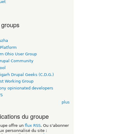
uet
 groups
uzha
 Platform
rn Ohio User Group
rupal Community
ool
igarh Drupal Geeks (C.D.G.)
rst Working Group
ny opinionated developers
TS
plus
fications du groupe
oupe offre un
flux RSS
. Ou s'abonner
lux personnalisé du site :