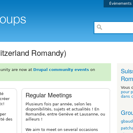
Évènements
itzerland Romandy)
Suis
unity are now at
Drupal community events
on
Rom
Vous 
pour p
Regular Meetings
té
dans 
créer
tc!
Plusieurs fois par année, selon les
disponibilités, sujets et actualités ! En
Grou
Romandie, entre Genève et Lausanne, ou
iper
ailleurs !
ité des
gbaud
patch
We aim to meet on several occasions