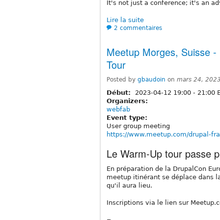
It's not just a conference; it's an a
Lire la suite
2 commentaires
Meetup Morges, Suisse -
Tour
Posted by
gbaudoin
on
mars 24, 202
Début:
2023-04-12
19:00
-
21:00
E
Organizers:
webfab
Event type:
User group meeting
https://www.meetup.com/drupal-fr
Le Warm-Up tour passe p
En préparation de la DrupalCon Euro
meetup itinérant se déplace dans la
qu'il aura lieu.
Inscriptions via le lien sur Meetup