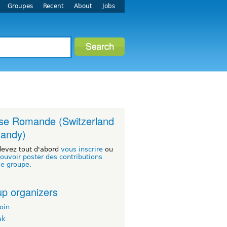
Groupes
Recent
About
Jobs
se Romande (Switzerland
andy)
devez tout d'abord
vous inscrire
ou
ouvoir poster des contributions
ce groupe.
p organizers
oin
ak