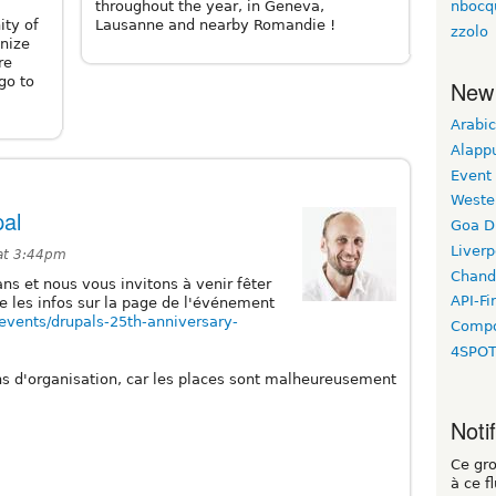
throughout the year, in Geneva,
nbocq
Lausanne and nearby Romandie !
ity of
zzolo
nize
re
go to
New
Arabic
Alapp
Event
Weste
pal
Goa D
Liverp
 at 3:44pm
Chand
ans et nous vous invitons à venir fêter
API-Fi
e les infos sur la page de l'événement
events/drupals-25th-anniversary-
Compo
4SPO
ns d'organisation, car les places sont malheureusement
Noti
Ce gr
à ce f