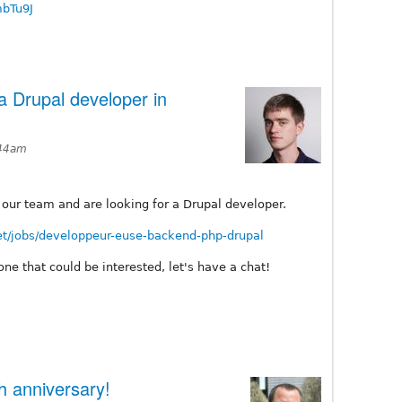
mbTu9J
 a Drupal developer in
:44am
 our team and are looking for a Drupal developer.
net/jobs/developpeur-euse-backend-php-drupal
ne that could be interested, let's have a chat!
h anniversary!