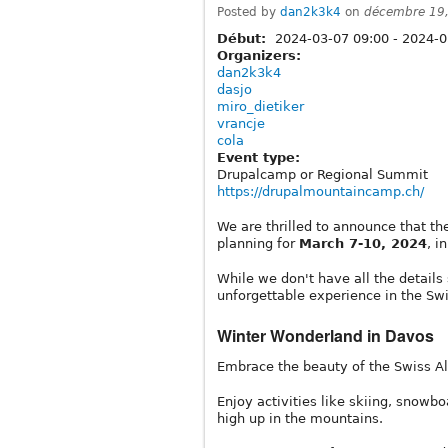
Posted by
dan2k3k4
on
décembre 19,
Début:
2024-03-07 09:00
-
2024-0
Organizers:
dan2k3k4
dasjo
miro_dietiker
vrancje
cola
Event type:
Drupalcamp or Regional Summit
https://drupalmountaincamp.ch/
We are thrilled to announce that t
planning for
March 7-10, 2024
, i
While we don't have all the details
unforgettable experience in the Swi
Winter Wonderland in Davos
Embrace the beauty of the Swiss A
Enjoy activities like skiing, snowbo
high up in the mountains.