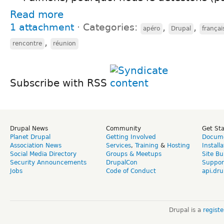
Read more
1 attachment
⋅
Categories:
,
,
apéro
Drupal
françai
,
rencontre
réunion
Subscribe with RSS
Drupal News
Community
Get St
Planet Drupal
Getting Involved
Docume
Association News
Services
,
Training
&
Hosting
Install
Social Media Directory
Groups & Meetups
Site Bu
Security Announcements
DrupalCon
Suppor
Jobs
Code of Conduct
api.dru
Drupal is a
regist