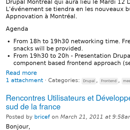
Drupal Montreal qui aura lieu le Mardi 12
L'événement se tiendra en les nouveaux 
Appnovation à Montréal.
Agenda
From 18h to 19h30 networking time. Fr
snacks will be provided.
From 19h30 to 20h - Presentation Drupal
component based frontend approach (s
Read more
1 attachment
⋅
Categories:
,
,
Drupal
Frontend
mee
Rencontres Utilisateurs et Développ
sud de la france
Posted by
bricef
on
March 21, 2011 at 9:58
Bonjour,