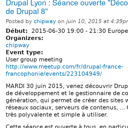
Drupal Lyon : Séance ouverte "Déco
de Drupal 8"
Posted by
chipway
on
juin 10, 2015 at 4:39
Début:
2015-06-30
19:00
-
21:30
Europe/
Organizers:
chipway
Event type:
User group meeting
http://www.meetup.com/fr/drupal-france-
francophonie/events/223104949/
MARDI 30 juin 2015, venez découvrir Drupa
de développement et le gestionnaire de c
génération, qui permet de créer des sites w
réseaux sociaux, serveurs de contenus, ... 
très polyvalente et simple à utiliser.
Cette séance est ouverte à tous, en particu