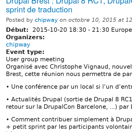
Drupal Brest : Drupal 8 RC1, Drupal
sprint de traduction
Posted by
chipway
on
octobre 10, 2015 at 
Début:
2015-10-20
18:30
-
21:30
Europe/
Organizers:
chipway
Event type:
User group meeting
Organisé avec Christophe Vignaud, nouve
Brest, cette réunion nous permettra de par
• Une conférence par un local si l'un d'ent
• Actualités Drupal (sortie de Drupal 8 RC1 
retour sur la DrupalCon Barcelone, ...) par
• Comment contribuer simplement à Drupal
+ petit sprint par les participants volonta