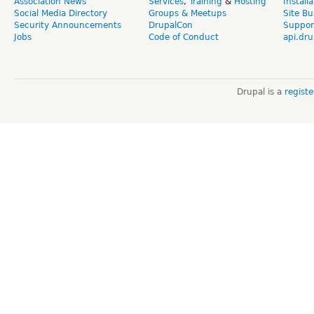
Association News
Services
,
Training
&
Hosting
Install
Social Media Directory
Groups & Meetups
Site Bu
Security Announcements
DrupalCon
Suppor
Jobs
Code of Conduct
api.dru
Drupal is a
regist