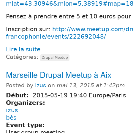
mlat=43.30946&mlon=5.38919#map=18/
Pensez à prendre entre 5 et 10 euros pour 
Inscription sur:
http://www.meetup.com/dru
francophonie/events/222692048/
Lire la suite
Catégories:
Drupal Meetup
Marseille Drupal Meetup à Aix
Posted by
izus
on
mai 13, 2015 at 1:42pm
Début:
2015-05-19 19:40 Europe/Paris
Organizers:
izus
bès
Event type:
User group meeting