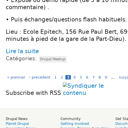
commentaire) .
• Puis échanges/questions flash habituels.
Lieu : Ecole Epitech, 156 Rue Paul Bert, 6
minutes à pied de la gare de la Part-Dieu).
Lire la suite
Catégories:
Drupal Meetup
« premier
‹ précédent
1
2
3
4
5
6
7
8
9
…
suiva
Subscribe with RSS
Drupal News
Community
Get St
Planet Drupal
Getting Involved
Docume