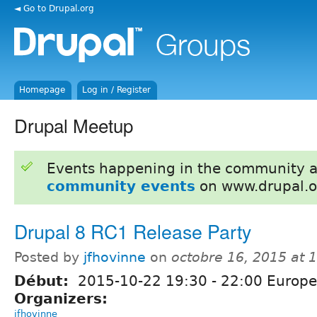
◄ Go to Drupal.org
Homepage
Log in / Register
Drupal Meetup
Events happening in the community 
community events
on www.drupal.o
Drupal 8 RC1 Release Party
Posted by
jfhovinne
on
octobre 16, 2015 at
Début:
2015-10-22
19:30
-
22:00
Europe/
Organizers:
jfhovinne