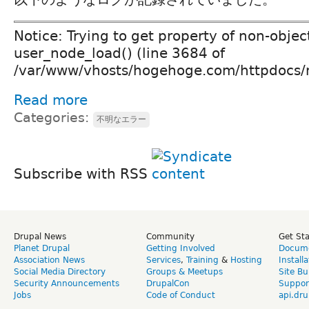
Notice: Trying to get property of non-objec
user_node_load() (line 3684 of
/var/www/vhosts/hogehoge.com/httpdocs/m
Read more
Categories:
不明なエラー
Subscribe with RSS
Drupal News
Community
Get St
Planet Drupal
Getting Involved
Docume
Association News
Services
,
Training
&
Hosting
Install
Social Media Directory
Groups & Meetups
Site Bu
Security Announcements
DrupalCon
Suppor
Jobs
Code of Conduct
api.dru