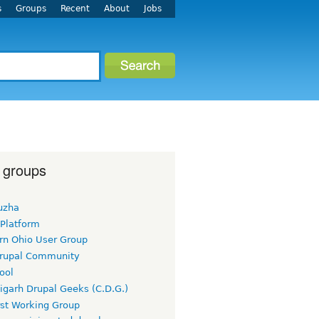
s
Groups
Recent
About
Jobs
 groups
uzha
 Platform
rn Ohio User Group
rupal Community
ool
igarh Drupal Geeks (C.D.G.)
rst Working Group