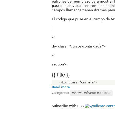
patrones de reemplazo para mostrar 
para que se visualicen como se defini
campos llamados tienen iframes para
El código que puse en el campo de tex
<
div class="cursos-continuada">
<
section>
{{ title }}
Read more
Categories:
#views #iframe #drupal8
Subscribe with RSS