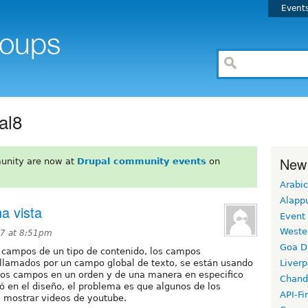
Event
al8
New
unity are now at
Drupal community events
on
Arabic
Alapp
a vista
Event
Weste
17 at 8:51pm
Goa D
s campos de un tipo de contenido, los campos
n llamados por un campo global de texto, se están usando
Liverp
los campos en un orden y de una manera en especifico
Chand
ó en el diseño, el problema es que algunos de los
API-Fi
 mostrar videos de youtube.