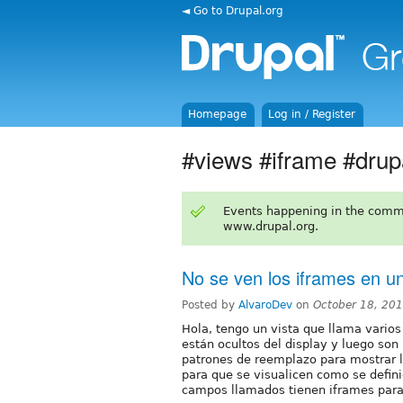
◄ Go to Drupal.org
Homepage
Log in / Register
#views #iframe #drup
Events happening in the comm
www.drupal.org.
No se ven los iframes en un
Posted by
AlvaroDev
on
October 18, 20
Hola, tengo un vista que llama vario
están ocultos del display y luego so
patrones de reemplazo para mostrar 
para que se visualicen como se defini
campos llamados tienen iframes para