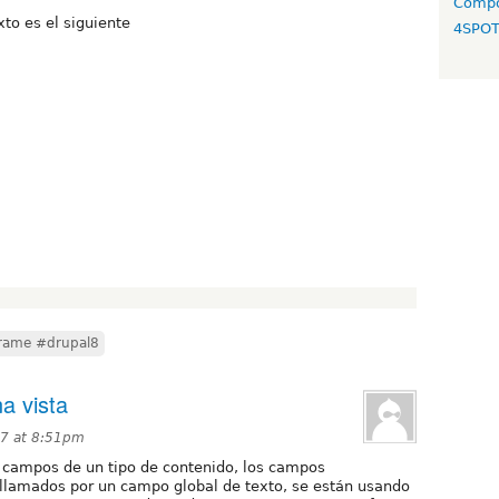
Compo
to es el siguiente
4SPO
frame #drupal8
a vista
17 at 8:51pm
s campos de un tipo de contenido, los campos
n llamados por un campo global de texto, se están usando