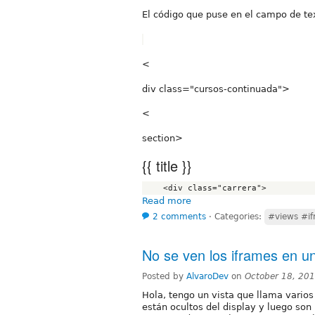
El código que puse en el campo de tex
<
div class="cursos-continuada">
<
section>
{{ title }}
Read more
2 comments
⋅
Categories:
#views #i
No se ven los iframes en un
Posted by
AlvaroDev
on
October 18, 20
Hola, tengo un vista que llama vario
están ocultos del display y luego so