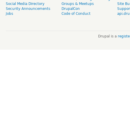
Social Media Directory
Groups & Meetups
Site Bu
Security Announcements
DrupalCon
Suppor
Jobs
Code of Conduct
api.dru
Drupal is a
regist