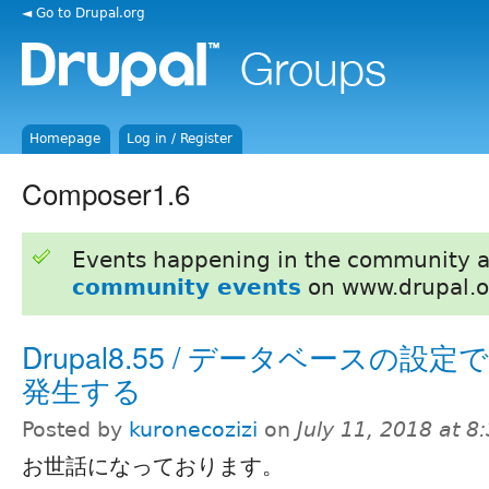
◄ Go to Drupal.org
Homepage
Log in / Register
Composer1.6
Events happening in the community 
community events
on www.drupal.o
Drupal8.55 / データベースの設
発生する
Posted by
kuronecozizi
on
July 11, 2018 at 
お世話になっております。