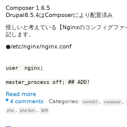
Composer 1.6.5
Drupal8.5.4はComposerにより配置済み
怪しいと考えている【Nginxのコンフィグフ
記します。
●/etc/nginx/nginx.conf
user  nginx;
master_process off; ## ADD!
Read more
4 comments
⋅
Categories:
,
,
CentOS7
composer
,
,
php
php-fpm
質問