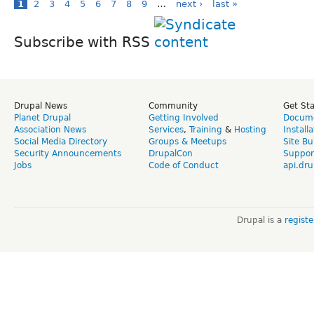
1
2
3
4
5
6
7
8
9
…
next ›
last »
Subscribe with RSS
Drupal News
Community
Get St
Planet Drupal
Getting Involved
Docume
Association News
Services
,
Training
&
Hosting
Install
Social Media Directory
Groups & Meetups
Site Bu
Security Announcements
DrupalCon
Suppor
Jobs
Code of Conduct
api.dru
Drupal is a
regist