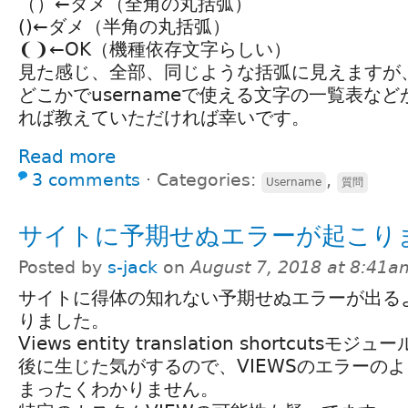
（）←ダメ（全角の丸括弧）
()←ダメ（半角の丸括弧）
❨❩←OK（機種依存文字らしい）
見た感じ、全部、同じような括弧に見えますが
どこかでusernameで使える文字の一覧表な
れば教えていただければ幸いです。
Read more
3 comments
⋅
Categories:
,
Username
質問
サイトに予期せぬエラーが起こり
Posted by
s-jack
on
August 7, 2018 at 8:41a
サイトに得体の知れない予期せぬエラーが出る
りました。
Views entity translation shortcut
後に生じた気がするので、VIEWSのエラーの
まったくわかりません。