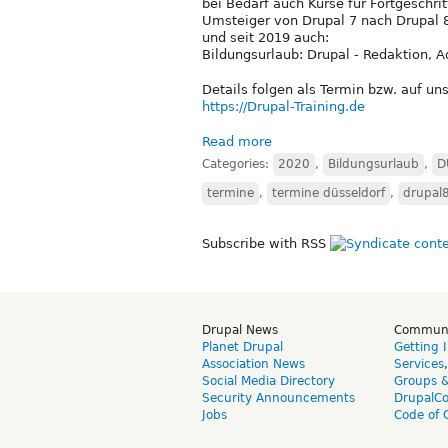
bei Bedarf auch Kurse für Fortgeschri
Umsteiger von Drupal 7 nach Drupal 
und seit 2019 auch:
Bildungsurlaub: Drupal - Redaktion, A
Details folgen als Termin bzw. auf un
https://Drupal-Training.de
Read more
Categories:
2020
,
Bildungsurlaub
,
D
termine
,
termine düsseldorf
,
drupal
Subscribe with RSS
Drupal News
Commun
Planet Drupal
Getting 
Association News
Services
Social Media Directory
Groups 
Security Announcements
DrupalC
Jobs
Code of 