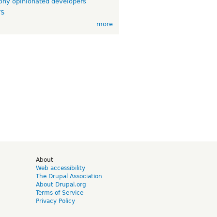
ny opinionated developers
TS
more
d
About
Web accessibility
The Drupal Association
About Drupal.org
Terms of Service
Privacy Policy