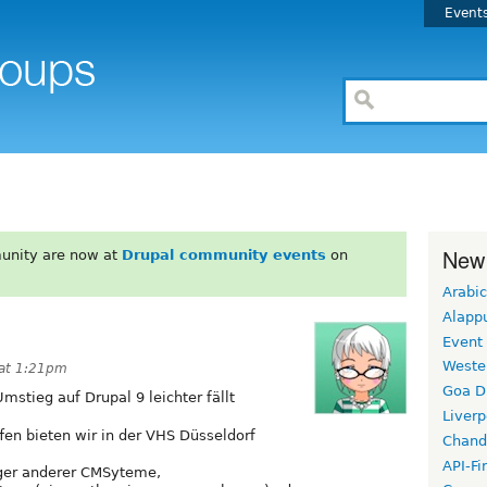
Event
New
unity are now at
Drupal community events
on
Arabic
Alapp
Event
Weste
 at 1:21pm
Goa D
Umstieg auf Drupal 9 leichter fällt
Liverp
fen bieten wir in der VHS Düsseldorf
Chand
API-Fi
iger anderer CMSyteme,