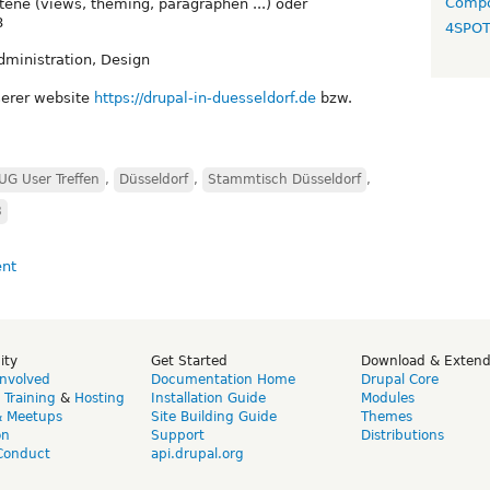
Compo
ttene (views, theming, paragraphen ...) oder
8
4SPO
dministration, Design
serer website
https://drupal-in-duesseldorf.de
bzw.
UG User Treffen
,
Düsseldorf
,
Stammtisch Düsseldorf
,
8
ity
Get Started
Download & Exten
Involved
Documentation Home
Drupal Core
,
Training
&
Hosting
Installation Guide
Modules
& Meetups
Site Building Guide
Themes
on
Support
Distributions
Conduct
api.drupal.org