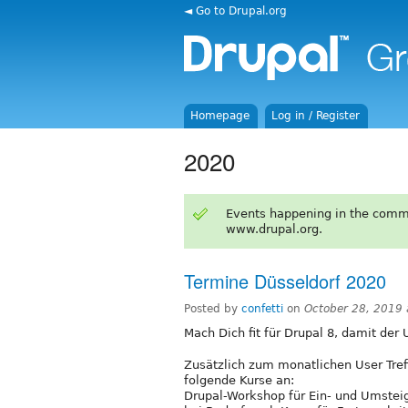
◄ Go to Drupal.org
Homepage
Log in / Register
2020
Events happening in the comm
www.drupal.org.
Termine Düsseldorf 2020
Posted by
confetti
on
October 28, 2019
Mach Dich fit für Drupal 8, damit der 
Zusätzlich zum monatlichen User Tref
folgende Kurse an:
Drupal-Workshop für Ein- und Umste