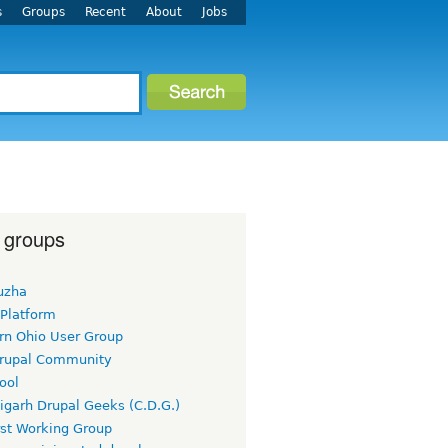
s
Groups
Recent
About
Jobs
 groups
uzha
 Platform
rn Ohio User Group
rupal Community
ool
igarh Drupal Geeks (C.D.G.)
rst Working Group