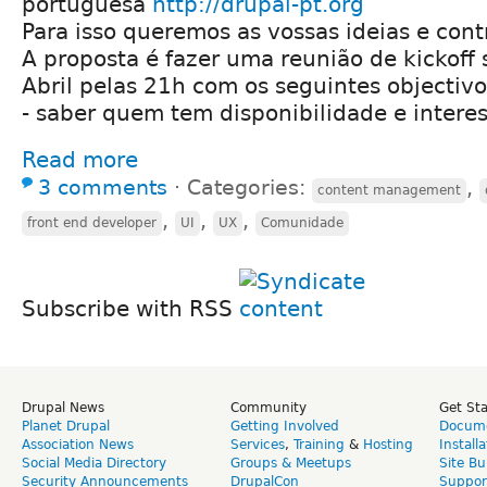
portuguesa
http://drupal-pt.org
Para isso queremos as vossas ideias e cont
A proposta é fazer uma reunião de kickoff
Abril pelas 21h com os seguintes objectivo
- saber quem tem disponibilidade e interes
Read more
3 comments
⋅
Categories:
,
content management
,
,
,
front end developer
UI
UX
Comunidade
Subscribe with RSS
Drupal News
Community
Get St
Planet Drupal
Getting Involved
Docume
Association News
Services
,
Training
&
Hosting
Install
Social Media Directory
Groups & Meetups
Site Bu
Security Announcements
DrupalCon
Suppor