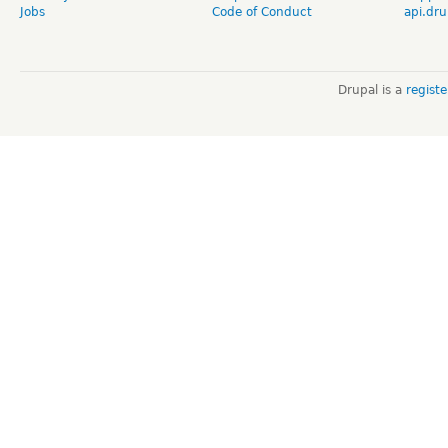
Jobs
Code of Conduct
api.dru
Drupal is a
regist