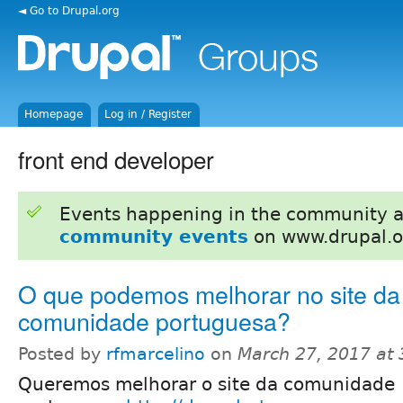
◄ Go to Drupal.org
Homepage
Log in / Register
front end developer
Events happening in the community 
community events
on www.drupal.o
O que podemos melhorar no site da
comunidade portuguesa?
Posted by
rfmarcelino
on
March 27, 2017 at
Queremos melhorar o site da comunidade