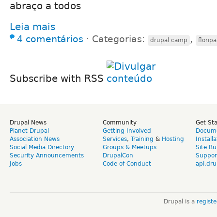
abraço a todos
Leia mais
4 comentários
⋅
Categorias:
,
drupal camp
floripa
Subscribe with RSS
Drupal News
Community
Get St
Planet Drupal
Getting Involved
Docume
Association News
Services
,
Training
&
Hosting
Install
Social Media Directory
Groups & Meetups
Site Bu
Security Announcements
DrupalCon
Suppor
Jobs
Code of Conduct
api.dru
Drupal is a
regist