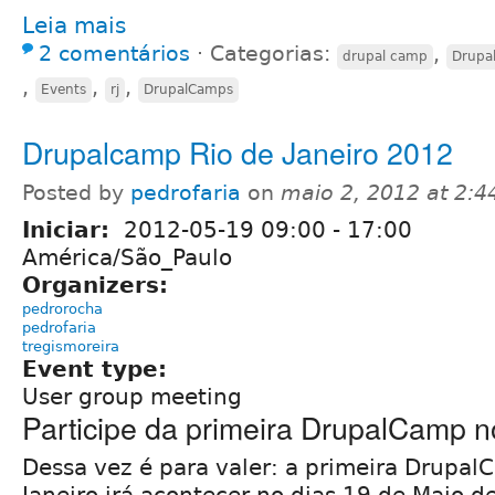
Leia mais
2 comentários
⋅
Categorias:
,
drupal camp
Drupal
,
,
,
Events
rj
DrupalCamps
Drupalcamp Rio de Janeiro 2012
Posted by
pedrofaria
on
maio 2, 2012 at 2:
Iniciar:
2012-05-19
09:00
-
17:00
América/São_Paulo
Organizers:
pedrorocha
pedrofaria
tregismoreira
Event type:
User group meeting
Participe da primeira DrupalCamp n
Dessa vez é para valer: a primeira Drupal
Janeiro irá acontecer no dias 19 de Maio d