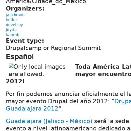
América/Cidade_do_México
Organizers:
jackbravo
koffer
develcuy
Joyita
karimb
Event type:
Drupalcamp or Regional Summit
Español
Toda América Lat
mayor encuentro
2012!
Por fin podemos anunciar oficialmente el 
mayor evento Drupal del año 2012: "
Drupa
Guadalajara 2012
".
Guadalajara (Jalisco - México)
será la sede
evento a nivel latinoamericano dedicado a 