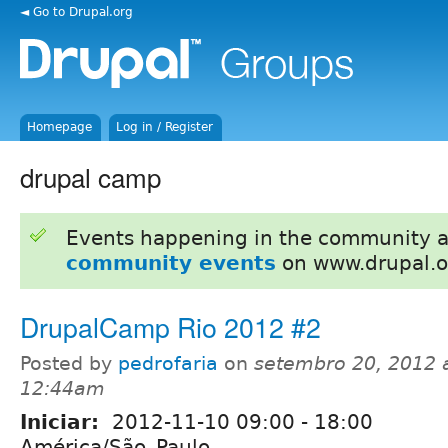
◄ Go to Drupal.org
Homepage
Log in / Register
drupal camp
Events happening in the community 
community events
on www.drupal.o
DrupalCamp Rio 2012 #2
Posted by
pedrofaria
on
setembro 20, 2012 
12:44am
Iniciar:
2012-11-10
09:00
-
18:00
América/São_Paulo