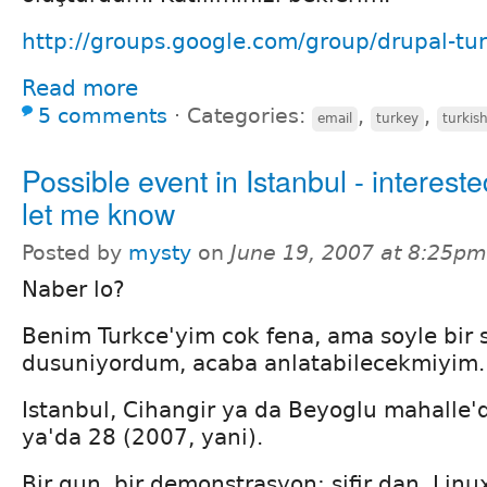
http://groups.google.com/group/drupal-tu
Read more
5 comments
⋅
Categories:
,
,
email
turkey
turkis
Possible event in Istanbul - interest
let me know
Posted by
mysty
on
June 19, 2007 at 8:25pm
Naber lo?
Benim Turkce'yim cok fena, ama soyle bir
dusuniyordum, acaba anlatabilecekmiyim.
Istanbul, Cihangir ya da Beyoglu mahalle'd
ya'da 28 (2007, yani).
Bir gun, bir demonstrasyon: sifir dan, Linu