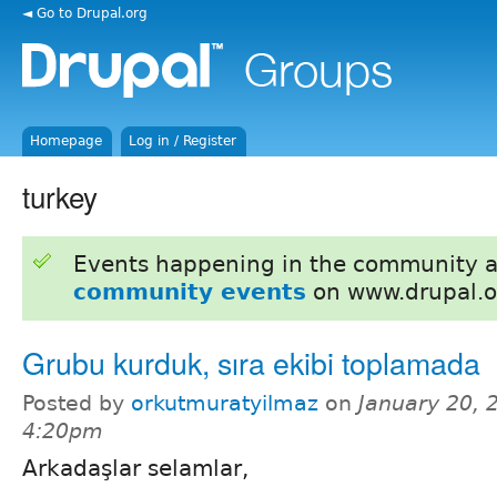
◄ Go to Drupal.org
Homepage
Log in / Register
turkey
Events happening in the community 
community events
on www.drupal.o
Grubu kurduk, sıra ekibi toplamada
Posted by
orkutmuratyilmaz
on
January 20, 
4:20pm
Arkadaşlar selamlar,