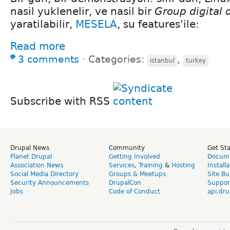
nasil yuklenelir, ve nasil bir
Group digital 
yaratilabilir,
MESELA
, su features'ile:
Read more
3 comments
⋅
Categories:
,
istanbul
turkey
Subscribe with RSS
Drupal News
Community
Get St
Planet Drupal
Getting Involved
Docume
Association News
Services
,
Training
&
Hosting
Install
Social Media Directory
Groups & Meetups
Site Bu
Security Announcements
DrupalCon
Suppor
Jobs
Code of Conduct
api.dru