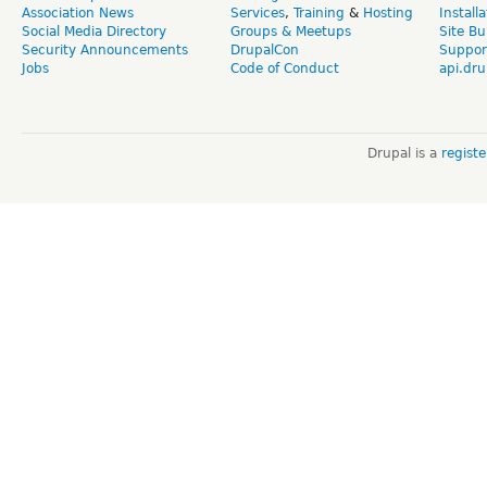
Association News
Services
,
Training
&
Hosting
Install
Social Media Directory
Groups & Meetups
Site Bu
Security Announcements
DrupalCon
Suppor
Jobs
Code of Conduct
api.dru
Drupal is a
regist