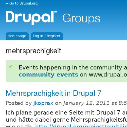
◄ Go to Drupal.org
Homepage
Log in / Register
mehrsprachigkeit
Events happening in the community 
community events
on www.drupal.o
Mehrsprachigkeit in Drupal 7
Posted by
jkoprax
on
January 12, 2011 at 8
Ich plane gerade eine Seite mit Drupal 7 
und hätte dabei gerne Mehrsprachigkeitsf
wie es zb.
http://drupal.org/project/multili