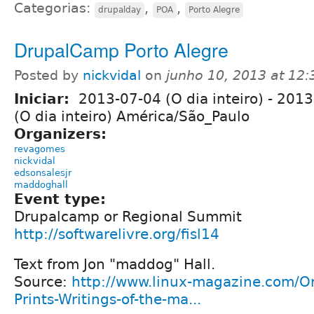
Categorias:
,
,
drupalday
POA
Porto Alegre
DrupalCamp Porto Alegre
Posted by
nickvidal
on
junho 10, 2013 at 12
Iniciar:
2013-07-04 (O dia inteiro)
-
2013
(O dia inteiro) América/São_Paulo
Organizers:
revagomes
nickvidal
edsonsalesjr
maddoghall
Event type:
Drupalcamp or Regional Summit
http://softwarelivre.org/fisl14
Text from Jon "maddog" Hall.
Source:
http://www.linux-magazine.com/On
Prints-Writings-of-the-ma...