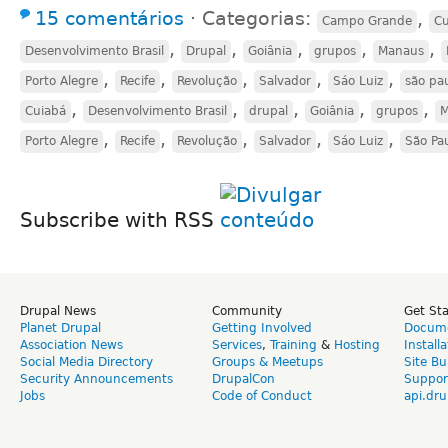
15 comentários
⋅
Categorias:
,
Campo Grande
Cu
,
,
,
,
,
Desenvolvimento Brasil
Drupal
Goiânia
grupos
Manaus
,
,
,
,
,
Porto Alegre
Recife
Revolução
Salvador
Sáo Luiz
são pa
,
,
,
,
,
Cuiabá
Desenvolvimento Brasil
drupal
Goiânia
grupos
M
,
,
,
,
,
Porto Alegre
Recife
Revolução
Salvador
Sáo Luiz
São Pa
Subscribe with RSS
Drupal News
Community
Get St
Planet Drupal
Getting Involved
Docume
Association News
Services
,
Training
&
Hosting
Install
Social Media Directory
Groups & Meetups
Site Bu
Security Announcements
DrupalCon
Suppor
Jobs
Code of Conduct
api.dru