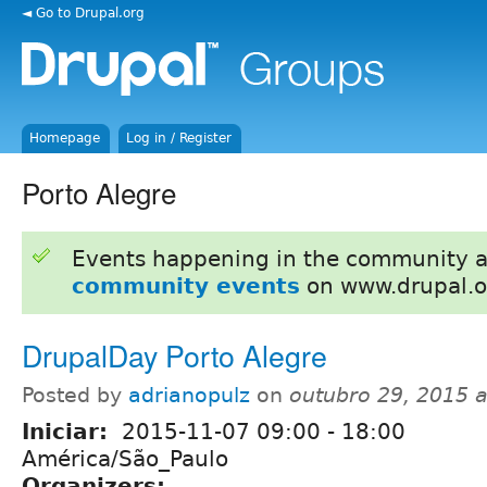
◄ Go to Drupal.org
Homepage
Log in / Register
Porto Alegre
Events happening in the community 
community events
on www.drupal.o
DrupalDay Porto Alegre
Posted by
adrianopulz
on
outubro 29, 2015 
Iniciar:
2015-11-07
09:00
-
18:00
América/São_Paulo
Organizers: