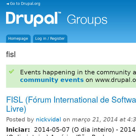
◄ Go to Drupal.org
Homepage
Log in / Register
fisl
Events happening in the community 
community events
on www.drupal.o
FISL (Fórum International de Softw
Livre)
Posted by
nickvidal
on
março 21, 2014 at 4
Iniciar:
2014-05-07 (O dia inteiro)
-
2014