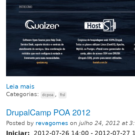
Leia mais
Categorias:
,
dcpoa
fisl
DrupalCamp POA 2012
Posted by
revagomes
on
julho 24, 2012 at 
Iniciar:
2012-07-26 14:00
-
2012-07-27 