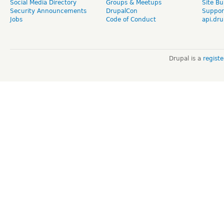
Social Media Directory
Groups & Meetups
Site Bu
Security Announcements
DrupalCon
Suppor
Jobs
Code of Conduct
api.dru
Drupal is a
regist