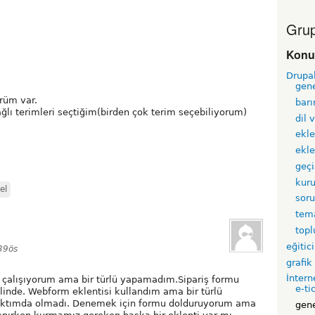
Grup
Konu
Drupa
gen
ürüm var.
barı
ğlı terimleri seçtiğim(birden çok terim seçebiliyorum)
dil 
ekle
ekle
geçi
kur
el
sor
tem
top
eğitici
39ös
grafik
İntern
ya çalışıyorum ama bir türlü yapamadım.Sipariş formu
e-ti
klinde. Webform eklentisi kullandım ama bir türlü
aktımda olmadı. Denemek için formu dolduruyorum ama
gen