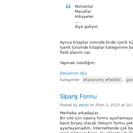
Romanlar
Masallar
Hikayeler
...
diye gidiyor.
Ayrıca Kitaplar isminde birde içerik t
İçerik türümde kitaplar kategorime ba
field alanım var.
Yapmak istediğim;
Devamını oku
Kategoriler:
#taxonomy #fieldlist
,
gen
Sipariş Formu
Posted by
zerziv
on
Ekim 3, 2015 at 10:
Merhaba arkadaşlar.
Bir site için sipariş formu ayarlama
basit birşey olacak iletişim formu şe
ayarlayamadım. İnternettende çok b