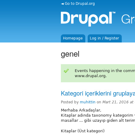
◄ Go to Drupal.org
Homepage
Log in / Register
genel
Events happening in the comm
www.drupal.org.
Kategori içeriklerini grupla
Posted by
muhittin
on
Mart 21, 2016 at
Merhaba Arkadaşlar,
Kitaplar adında taxonomy kategorim v
masallar ... gibi uzayıp giden alt terim
Kitaplar (Üst kategori)