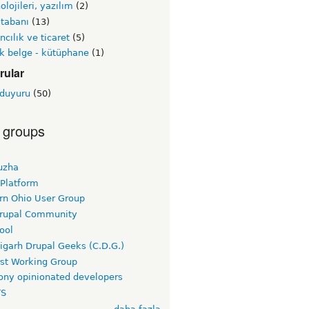
olojileri, yazılım
(2)
 tabanı
(13)
ncılık ve ticaret
(5)
k belge - kütüphane
(1)
rular
 duyuru
(50)
 groups
uzha
 Platform
rn Ohio User Group
rupal Community
ool
igarh Drupal Geeks (C.D.G.)
rst Working Group
ny opinionated developers
TS