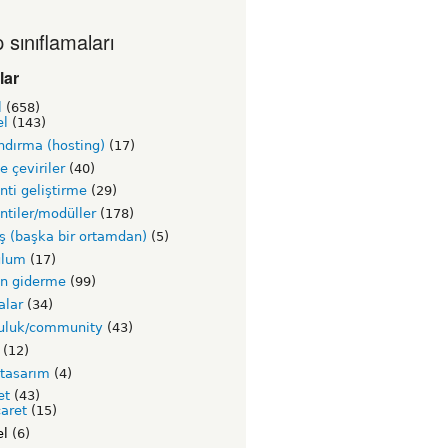
 sınıflamaları
lar
l
(658)
el
(143)
ndırma (hosting)
(17)
ve çeviriler
(40)
nti geliştirme
(29)
ntiler/modüller
(178)
ş (başka bir ortamdan)
(5)
ulum
(17)
un giderme
(99)
alar
(34)
luluk/community
(43)
(12)
 tasarım
(4)
et
(43)
caret
(15)
el
(6)