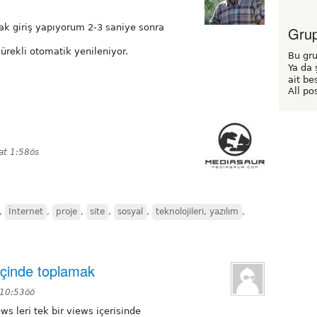
rak giriş yapıyorum 2-3 saniye sonra
Grup 
ekli otomatik yenileniyor.
Bu gru
Ya da 
ait be
All po
t 1:58ös
,
İnternet
,
proje
,
site
,
sosyal
,
teknolojileri, yazılım
,
içinde toplamak
 10:53öö
 leri tek bir views içerisinde