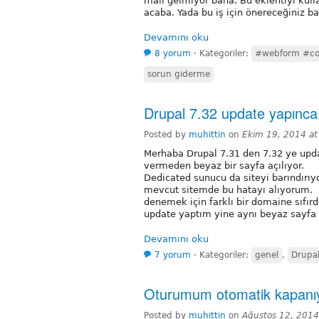
mail gelmiyor bana. Bu eklentiyi kul
acaba. Yada bu iş için önereceğiniz ba
Devamını oku
8 yorum
⋅
Kategoriler:
#webform #con
sorun giderme
Drupal 7.32 update yapınca
Posted by
muhittin
on
Ekim 19, 2014 at
Merhaba Drupal 7.31 den 7.32 ye updat
vermeden beyaz bir sayfa açılıyor.
Dedicated sunucu da siteyi barındır
mevcut sitemde bu hatayı alıyorum.
denemek için farklı bir domaine sıfır
update yaptım yine aynı beyaz sayfa 
Devamını oku
7 yorum
⋅
Kategoriler:
genel
,
Drupa
Oturumum otomatik kapanıyo
Posted by
muhittin
on
Ağustos 12, 2014