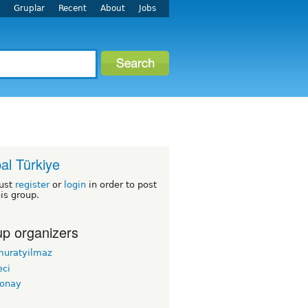
r
Gruplar
Recent
About
Jobs
al Türkiye
ust
register
or
login
in order to post
his group.
p organizers
muratyilmaz
ci
conay