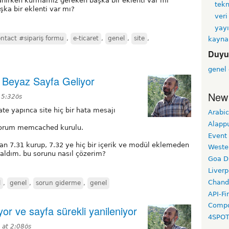
lanırken kurmamız gereken başka bir eklenti var mı
tekn
şka bir eklenti var mı?
veri
yayı
tact #sipariş formu
,
e-ticaret
,
genel
,
site
,
kayna
Duyu
genel
 Beyaz Sayfa Geliyor
New
 5:32ös
e yapınca site hiç bir hata mesajı
Arabic
Alapp
ıyorum memcached kurulu.
Event
dan 7.31 kurup, 7.32 ye hiç bir içerik ve modül eklemeden
Weste
aldım. bu sorunu nasıl çözerim?
Goa D
Liverp
Chand
l
,
genel
,
sorun giderme
,
genel
API-Fi
Compo
r ve sayfa sürekli yanileniyor
4SPO
 at 2:08ös