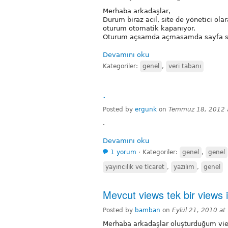
Merhaba arkadaşlar,
Durum biraz acil, site de yönetici ola
oturum otomatik kapanıyor.
Oturum açsamda açmasamda sayfa sür
Devamını oku
Kategoriler:
genel
,
veri tabanı
.
Posted by
ergunk
on
Temmuz 18, 2012 a
.
Devamını oku
1 yorum
⋅
Kategoriler:
genel
,
genel
yayıncılık ve ticaret
,
yazılım
,
genel
Mevcut views tek bir views 
Posted by
bamban
on
Eylül 21, 2010 at
Merhaba arkadaşlar oluşturduğum views