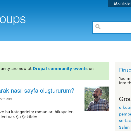
Etkinlikle
Drup
unity are now at
Drupal community events
on
You m
into t
yarak nasıl sayfa oluştururum?
Grou
 6:59ös
orkut
e bu kategorinin; romanlar, hikayeler,
pembe
leri var. Şu Şekilde:
serta
Sahin