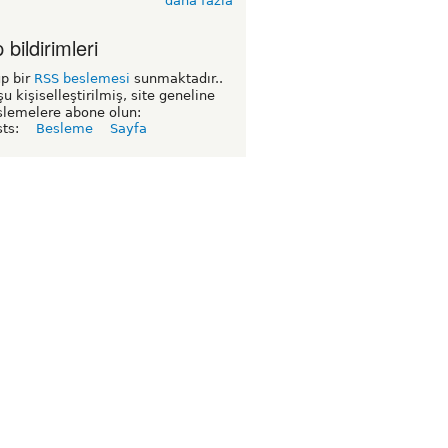
daha fazla
bildirimleri
p bir
RSS beslemesi
sunmaktadır..
şu kişiselleştirilmiş, site geneline
slemelere abone olun:
sts:
Besleme
Sayfa