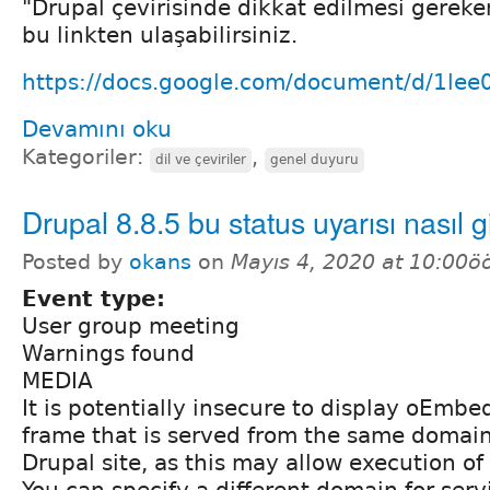
"Drupal çevirisinde dikkat edilmesi gerek
bu linkten ulaşabilirsiniz.
https://docs.google.com/document/d/1le
Devamını oku
Kategoriler:
,
dil ve çeviriler
genel duyuru
Drupal 8.8.5 bu status uyarısı nasıl gi
Posted by
okans
on
Mayıs 4, 2020 at 10:00ö
Event type:
User group meeting
Warnings found
MEDIA
It is potentially insecure to display oEmbe
frame that is served from the same domai
Drupal site, as this may allow execution of
You can specify a different domain for se