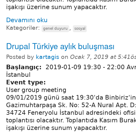
işakışı üzerine sunum yapacaktır.
Devamını oku
Kategoriler:
,
genel duyuru
sosyal
Drupal Türkiye aylık buluşması
Posted by
kartagis
on
Ocak 7, 2019 at 5:41ö
Başlangıç:
2019-01-09
19:30
-
22:00
Avr
İstanbul
Event type:
User group meeting
09/01/2019 günü saat 19:30'da Binbiriz'i
Gazimuhtarpaşa Sk. No: 52-A Nural Apt. D
34724 Feneryolu İstanbul adresindeki ofis
toplantısı olacaktır. Toplantıda Kasım Bura
işakışı üzerine sunum yapacaktır.