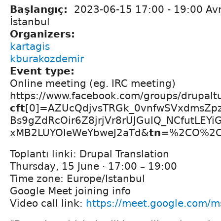
Başlangıç:
2023-06-15
17:00
-
19:00
Avr
İstanbul
Organizers:
kartagis
kburakozdemir
Event type:
Online meeting (eg. IRC meeting)
https://www.facebook.com/groups/drupal
cft
[0]=AZUcQdjvsTRGk_0vnfwSVxdmsZpz
Bs9gZdRcOir6Z8jrjVr8rUJGuIQ_NCfutLEY
xMB2LUYOIeWeYbweJ2aTd&
tn
=%2CO%2C
Toplantı linki: Drupal Translation
Thursday, 15 June · 17:00 – 19:00
Time zone: Europe/Istanbul
Google Meet joining info
Video call link:
https://meet.google.com/m