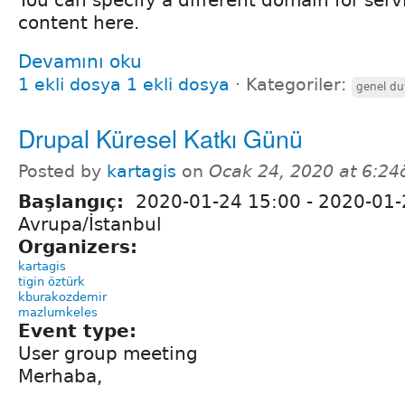
content here.
Devamını oku
1 ekli dosya 1 ekli dosya
⋅
Kategoriler:
genel du
Drupal Küresel Katkı Günü
Posted by
kartagis
on
Ocak 24, 2020 at 6:24
Başlangıç:
2020-01-24 15:00
-
2020-01-
Avrupa/İstanbul
Organizers:
kartagis
tigin öztürk
kburakozdemir
mazlumkeles
Event type:
User group meeting
Merhaba,