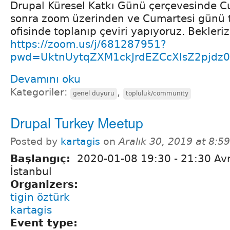
Drupal Küresel Katkı Günü çerçevesinde 
sonra zoom üzerinden ve Cumartesi günü 
ofisinde toplanıp çeviri yapıyoruz. Bekleri
https://zoom.us/j/681287951?
pwd=UktnUytqZXM1ckJrdEZCcXlsZ2pjdz
Devamını oku
Kategoriler:
,
genel duyuru
topluluk/community
Drupal Turkey Meetup
Posted by
kartagis
on
Aralık 30, 2019 at 8:5
Başlangıç:
2020-01-08
19:30
-
21:30
Avr
İstanbul
Organizers:
tigin öztürk
kartagis
Event type: