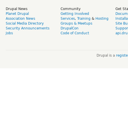
Drupal News
Community
Get St
Planet Drupal
Getting Involved
Docume
Association News
Services
,
Training
&
Hosting
Install
Social Media Directory
Groups & Meetups
Site Bu
Security Announcements
DrupalCon
Suppor
Jobs
Code of Conduct
api.dru
Drupal is a
regist