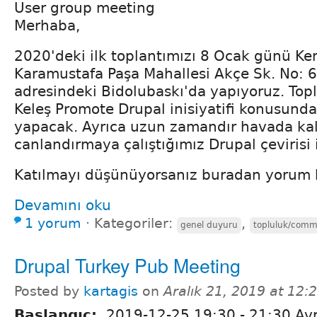
User group meeting
Merhaba,
2020'deki ilk toplantımızı 8 Ocak günü K
Karamustafa Paşa Mahallesi Akçe Sk. No: 6
adresindeki Bidolubaskı'da yapıyoruz. To
Keleş Promote Drupal inisiyatifi konusund
yapacak. Ayrıca uzun zamandır havada kal
canlandırmaya çalıştığımız Drupal çevirisi i
Katılmayı düşünüyorsanız buradan yorum bı
Devamını oku
1 yorum
⋅
Kategoriler:
,
genel duyuru
topluluk/comm
Drupal Turkey Pub Meeting
Posted by
kartagis
on
Aralık 21, 2019 at 12:
Başlangıç:
2019-12-25
19:30
-
21:30
Avr