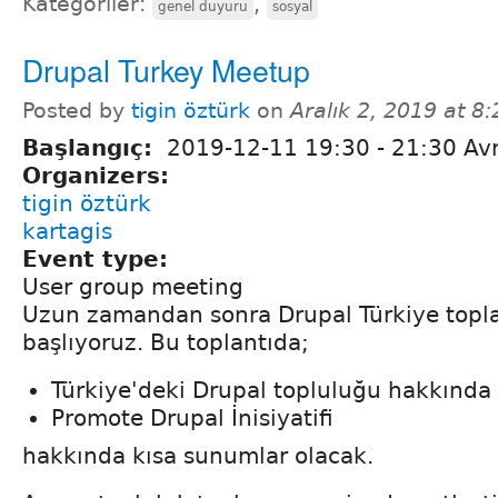
Kategoriler:
,
genel duyuru
sosyal
Drupal Turkey Meetup
Posted by
tigin öztürk
on
Aralık 2, 2019 at 8
Başlangıç:
2019-12-11
19:30
-
21:30
Avr
Organizers:
tigin öztürk
kartagis
Event type:
User group meeting
Uzun zamandan sonra Drupal Türkiye topla
başlıyoruz. Bu toplantıda;
Türkiye'deki Drupal topluluğu hakkında
Promote Drupal İnisiyatifi
hakkında kısa sunumlar olacak.