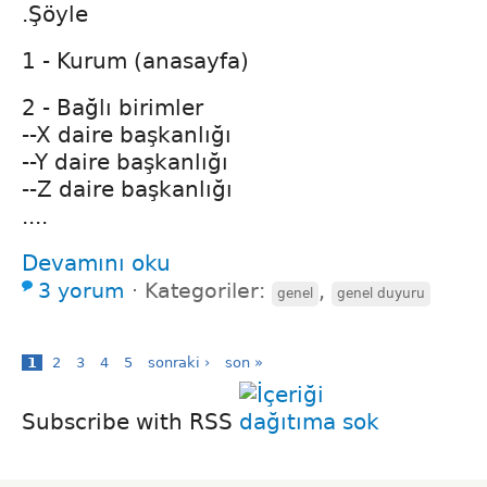
.Şöyle
1 - Kurum (anasayfa)
2 - Bağlı birimler
--X daire başkanlığı
--Y daire başkanlığı
--Z daire başkanlığı
....
Devamını oku
3 yorum
⋅
Kategoriler:
,
genel
genel duyuru
1
2
3
4
5
sonraki ›
son »
Subscribe with RSS