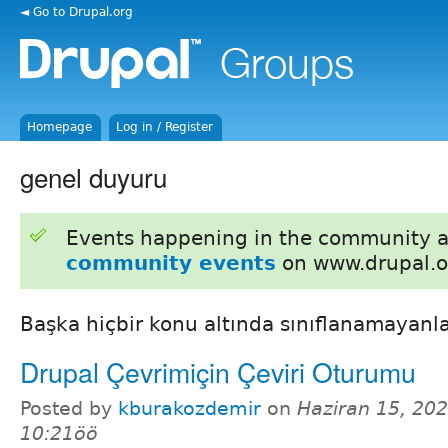
◄ Go to Drupal.org
Homepage
Log in / Register
genel duyuru
Events happening in the community 
community events
on www.drupal.o
Başka hiçbir konu altında sınıflanamayanla
Drupal Çevrimiçin Çeviri Oturumu
Posted by
kburakozdemir
on
Haziran 15, 202
10:21öö