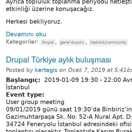
Ayrıca topluluk toplanma periyodu netleştir
etkinliği üzerine konuşacağız.
Herkesi bekliyoruz.
Devamını oku
Kategoriler:
,
,
Drupal
genel duyuru
topluluk/community
Drupal Türkiye aylık buluşması
Posted by
kartagis
on
Ocak 7, 2019 at 5:41ö
Başlangıç:
2019-01-09
19:30
-
22:00
Avr
İstanbul
Event type:
User group meeting
09/01/2019 günü saat 19:30'da Binbiriz'i
Gazimuhtarpaşa Sk. No: 52-A Nural Apt. D
34724 Feneryolu İstanbul adresindeki ofis
toplantısı olacaktır. Toplantıda Kasım Bura