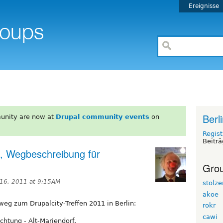
Ereignisse
Berl
unity are now at
Drupal community events
on
Regist
Beiträ
of, Wegbeschreibung für
Grou
16, 2011 at 9:15AM
stolze
akoe
sweg zum Drupalcity-Treffen 2011 in Berlin:
rokr
cawi
ichtung - Alt-Mariendorf.