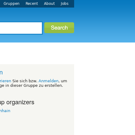
Gruppen
Recent
About
Jobs
in
rieren
Sie sich bzw.
Anmelden
, um
ge in dieser Gruppe zu erstellen.
p organizers
nhain