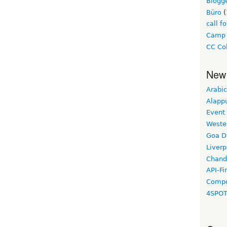
Blogg
Büro
(
call f
Camp
CC Col
New
Arabic
Alapp
Event
Weste
Goa D
Liverp
Chand
API-Fi
Compo
4SPO