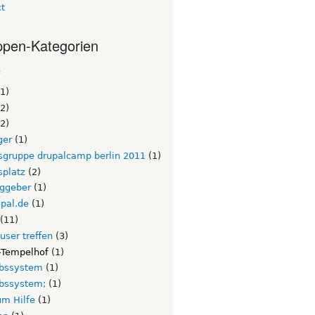
ct
pen-Kategorien
c
1)
2)
2)
ger
(1)
tsgruppe drupalcamp berlin 2011
(1)
splatz
(2)
aggeber
(1)
pal.de
(1)
(11)
 user treffen
(3)
n-Tempelhof
(1)
ebssystem
(1)
ebssystem;
(1)
um Hilfe
(1)