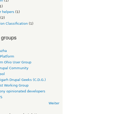
en
(1)
1)
or helpers
(1)
(2)
on Classification
(1)
 groups
uzha
 Platform
rn Ohio User Group
rupal Community
ool
igarh Drupal Geeks (C.D.G.)
rst Working Group
ny opinionated developers
TS
Weiter