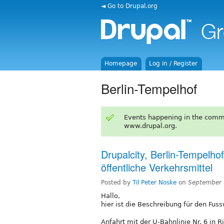
◄ Go to Drupal.org
Homepage
Log in / Register
Berlin-Tempelhof
Events happening in the comm
www.drupal.org.
Drupalcity, Berlin-Tempelh
öffentliche Verkehrsmittel
Posted by
Til Peter Noske
on
September 
Hallo,
hier ist die Beschreibung für den Fus
Anfahrt mit der U-Bahnlinie Nr. 6 in R