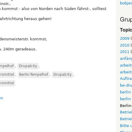
bobje
nstr..
kommst - also von Norden nach Süden fährst-, solltest
Grup
ahrtrichtung heraus gehen!
Topi
2009
(
rdensmeisterstr. kommst.
2010
(
ca. 240m geradeaus.
2011
(
anfän
arbei
empelhof
,
Drupalcity
,
arbeit
rsmittel
,
Berlin-Tempelhof
,
Drupalcity
,
Auftr
rsmittel
be-dru
berlin
berlin
Berli
Betri
Betri
Bitte 