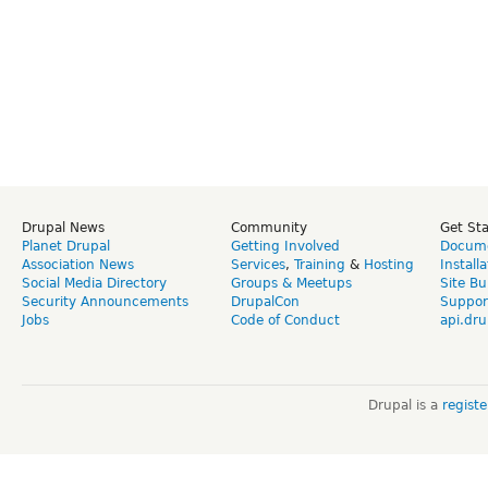
Drupal News
Community
Get St
Planet Drupal
Getting Involved
Docume
Association News
Services
,
Training
&
Hosting
Install
Social Media Directory
Groups & Meetups
Site Bu
Security Announcements
DrupalCon
Suppor
Jobs
Code of Conduct
api.dru
Drupal is a
regist