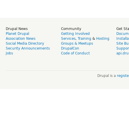
Drupal News
Community
Get St
Planet Drupal
Getting Involved
Docume
Association News
Services
,
Training
&
Hosting
Install
Social Media Directory
Groups & Meetups
Site Bu
Security Announcements
DrupalCon
Suppor
Jobs
Code of Conduct
api.dru
Drupal is a
regist