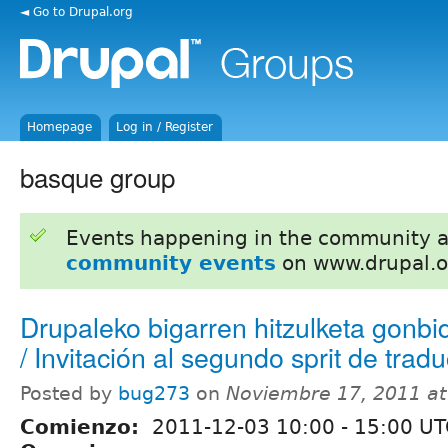
◄ Go to Drupal.org
Homepage
Log in / Register
basque group
Events happening in the community 
community events
on www.drupal.o
Drupaleko bigarren hitzulketa gonb
/ Invitación al segundo sprit de trad
Posted by
bug273
on
Noviembre 17, 2011 a
Comienzo:
2011-12-03
10:00
-
15:00
UT