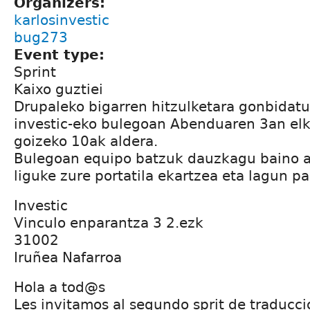
Organizers:
karlosinvestic
bug273
Event type:
Sprint
Kaixo guztiei
Drupaleko bigarren hitzulketara gonbidat
investic-eko bulegoan Abenduaren 3an elk
goizeko 10ak aldera.
Bulegoan equipo batzuk dauzkagu baino 
liguke zure portatila ekartzea eta lagun pa
Investic
Vinculo enparantza 3 2.ezk
31002
Iruñea Nafarroa
Hola a tod@s
Les invitamos al segundo sprit de traducci