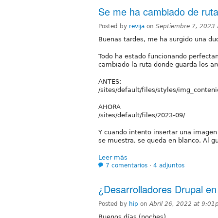
Se me ha cambiado de rut
Posted by
revija
on
Septiembre 7, 2023
Buenas tardes, me ha surgido una dud
Todo ha estado funcionando perfecta
cambiado la ruta donde guarda los ar
ANTES:
/sites/default/files/styles/img_conten
AHORA
/sites/default/files/2023-09/
Y cuando intento insertar una imagen
se muestra, se queda en blanco. Al gu
Leer más
7 comentarios
⋅
4 adjuntos
¿Desarrolladores Drupal en 
Posted by
hip
on
Abril 26, 2022 at 9:0
Buenos días (noches).