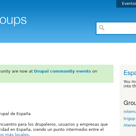
Evento
Esp
unity are now at
Drupal community events
on
You m
into t
Grou
nitem
rupal de España
trigop
encuentro para los drupaleros, usuarios y empresas que
Atene
vidad en España, siendo un punto intermedio entre el
os más locales
.