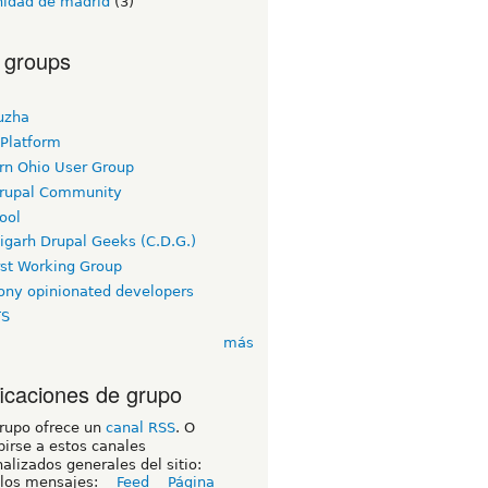
idad de madrid
(3)
 groups
uzha
 Platform
rn Ohio User Group
rupal Community
ool
igarh Drupal Geeks (C.D.G.)
rst Working Group
ny opinionated developers
TS
más
ficaciones de grupo
grupo ofrece un
canal RSS
. O
birse a estos canales
alizados generales del sitio:
 los mensajes:
Feed
Página