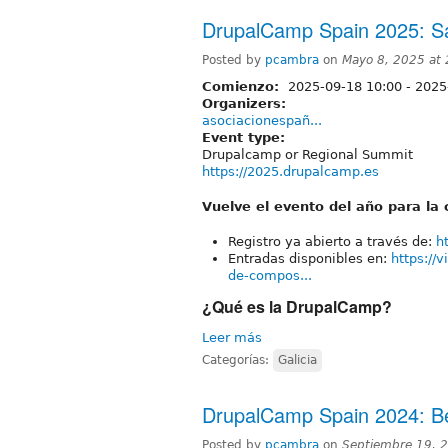
DrupalCamp Spain 2025: S
Posted by
pcambra
on
Mayo 8, 2025 at
Comienzo:
2025-09-18 10:00
-
2025
Organizers:
asociacionespañ...
Event type:
Drupalcamp or Regional Summit
https://2025.drupalcamp.es
Vuelve el evento del año para l
Registro ya abierto a través de:
h
Entradas disponibles en:
https://
de-compos...
¿Qué es la DrupalCamp?
Leer más
Categorías:
Galicia
DrupalCamp Spain 2024: B
Posted by
pcambra
on
Septiembre 19, 