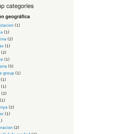
p categories
ón geográfica
izacion
(1)
ia
(1)
tina
(2)
as
(1)
(2)
te
(1)
lona
(5)
e group
(1)
(1)
(1)
(2)
(1)
unya
(2)
or
(1)
1)
oracion
(2)