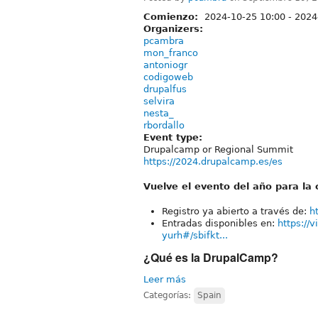
Comienzo:
2024-10-25 10:00
-
2024
Organizers:
pcambra
mon_franco
antoniogr
codigoweb
drupalfus
selvira
nesta_
rbordallo
Event type:
Drupalcamp or Regional Summit
https://2024.drupalcamp.es/es
Vuelve el evento del año para l
Registro ya abierto a través de:
h
Entradas disponibles en:
https://
yurh#/sbifkt...
¿Qué es la DrupalCamp?
Leer más
Categorías:
Spain