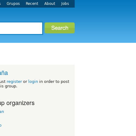
s
Grupos
Recent
About
Jobs
aña
ust
register
or
login
in order to post
his group.
p organizers
an
o