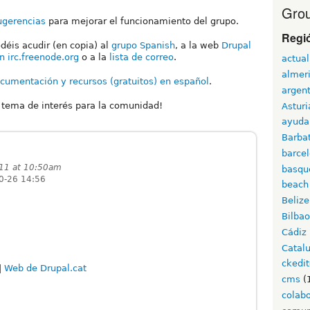
Grou
ugerencias
para mejorar el funcionamiento del grupo.
Regi
déis acudir (en copia) al
grupo Spanish
, a la web
Drupal
n irc.freenode.org
o a la
lista de correo
.
actual
almer
cumentación y recursos (gratuitos) en español
.
argen
r tema de interés para la comunidad!
Asturi
ayuda
Barba
barce
011 at 10:50am
basqu
0-26 14:56
beach
Belize
Bilbao
Cádiz
Catal
ckedit
|
Web de Drupal.cat
cms
(
colab