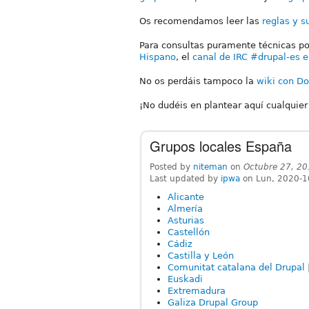
Os recomendamos leer las
reglas y s
Para consultas puramente técnicas po
Hispano
, el
canal de IRC #drupal-es e
No os perdáis tampoco la
wiki con Do
¡No dudéis en plantear aquí cualquie
Grupos locales España
Posted by
niteman
on
Octubre 27, 2
Last updated by
ipwa
on Lun, 2020-1
Alicante
Almería
Asturias
Castellón
Cádiz
Castilla y León
Comunitat catalana del Drupal
Euskadi
Extremadura
Galiza Drupal Group