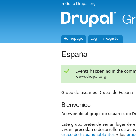
◄ Go to Drupal.org
Homepage
Log in / Register
España
Events happening in the comm
www.drupal.org.
Grupo de usuarios Drupal de España
Bienvenido
Bienvenido al grupo de usuarios de D
Este grupo pretende ser un lugar de 
vivan, procedan o desarrollen su acti
grupo de hispanohablantes
y los
grup