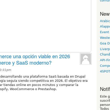
comun
New
Arabic
Alapp
Event
Weste
Goa D
Liverp
erce una opción viable en 2026
Chand
API-Fi
merce y SaaS moderno?
Compo
12:31pm
4SPO
 desarrollando una plataforma SaaS basada en Drupal
gía seguía siendo competitiva en 2026. El objetivo era
ear tiendas online en pocos minutos y comparar la
Noti
hopify, WooCommerce o Prestashop.
Este 
suscri
person
Todos