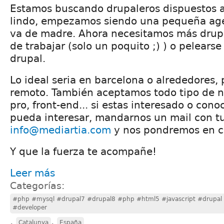
Estamos buscando drupaleros dispuestos a
lindo, empezamos siendo una pequeña age
va de madre. Ahora necesitamos más drup
de trabajar (solo un poquito ;) ) o pelears
drupal.
Lo ideal seria en barcelona o alrededores
remoto. También aceptamos todo tipo de ni
pro, front-end... si estas interesado o cono
pueda interesar, mandarnos un mail con tu
info@mediartia.com
y nos pondremos en c
Y que la fuerza te acompañe!
Leer más
Categorías:
#php #mysql #drupal7 #drupal8 #php #html5 #javascript #drupal 
#developer
,
,
Catalunya
España