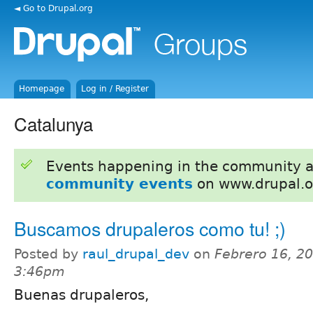
◄ Go to Drupal.org
Homepage
Log in / Register
Catalunya
Events happening in the community 
community events
on www.drupal.o
Buscamos drupaleros como tu! ;)
Posted by
raul_drupal_dev
on
Febrero 16, 20
3:46pm
Buenas drupaleros,