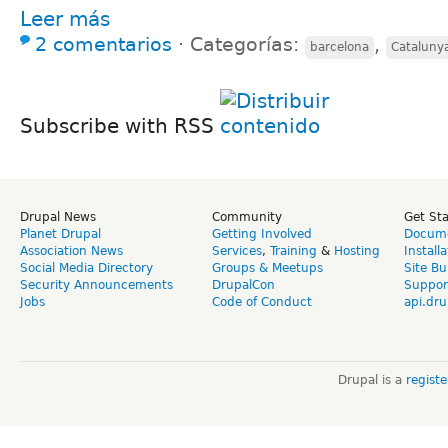
Leer más
2 comentarios
⋅
Categorías:
,
barcelona
Cataluny
Subscribe with RSS
Drupal News
Community
Get St
Planet Drupal
Getting Involved
Docume
Association News
Services
,
Training
&
Hosting
Install
Social Media Directory
Groups & Meetups
Site Bu
Security Announcements
DrupalCon
Suppor
Jobs
Code of Conduct
api.dru
Drupal is a
regist