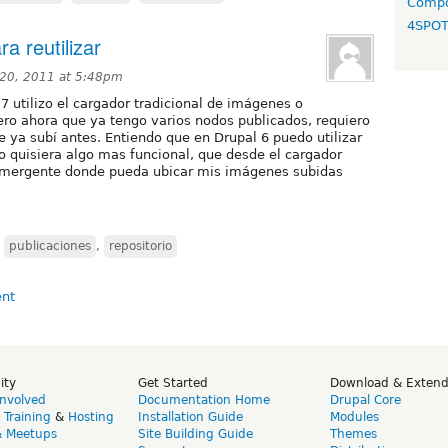
Compo
4SPO
a reutilizar
20, 2011 at 5:48pm
7 utilizo el cargador tradicional de imágenes o
 pero ahora que ya tengo varios nodos publicados, requiero
 ya subí antes. Entiendo que en Drupal 6 puedo utilizar
 quisiera algo mas funcional, que desde el cargador
 emergente donde pueda ubicar mis imágenes subidas
,
publicaciones
,
repositorio
ity
Get Started
Download & Exten
Involved
Documentation Home
Drupal Core
,
Training
&
Hosting
Installation Guide
Modules
& Meetups
Site Building Guide
Themes