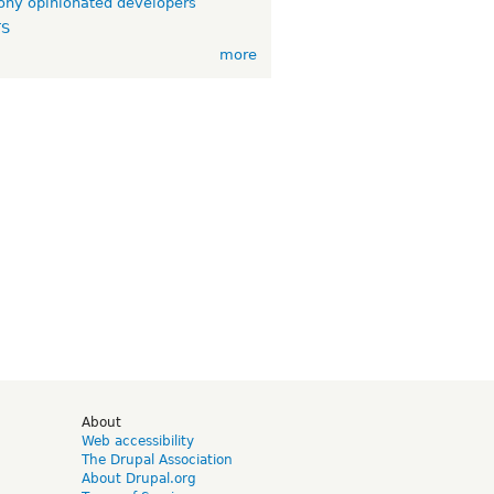
ny opinionated developers
TS
more
d
About
Web accessibility
The Drupal Association
About Drupal.org