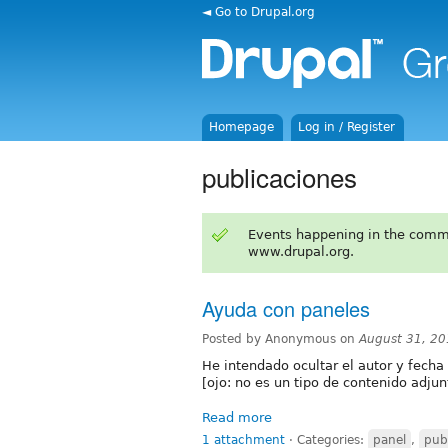
◄ Go to Drupal.org
Homepage
Log in / Register
publicaciones
Events happening in the comm
www.drupal.org.
Ayuda con paneles
Posted by Anonymous on
August 31, 20
He intendado ocultar el autor y fecha
[ojo: no es un tipo de contenido adjun
Read more
1 attachment
⋅
Categories:
panel
,
pub