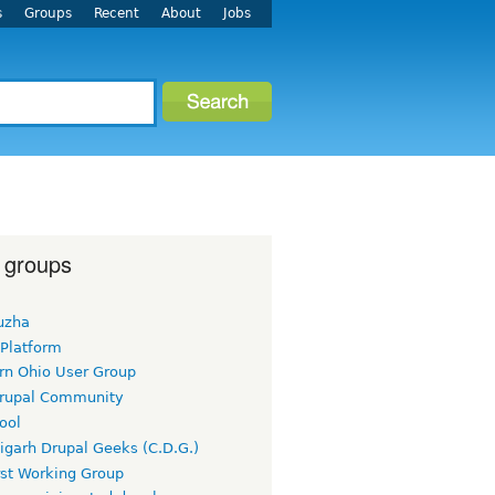
s
Groups
Recent
About
Jobs
 groups
uzha
 Platform
rn Ohio User Group
rupal Community
ool
igarh Drupal Geeks (C.D.G.)
rst Working Group