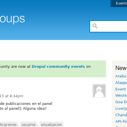
Event
New
unity are now at
Drupal community events
on
Arabic
Alapp
Event
Weste
15 at 8:34pm
Goa D
 de publicaciones en el panel
to al panel]; Alguna idea?
Liverp
Chand
API-Fi
licaciones
,
usuarios
,
visualizacion