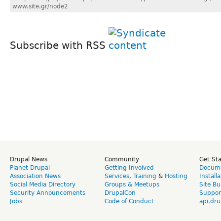
www.site.gr/node2
Subscribe with RSS
Drupal News
Community
Get St
Planet Drupal
Getting Involved
Docume
Association News
Services
,
Training
&
Hosting
Install
Social Media Directory
Groups & Meetups
Site Bu
Security Announcements
DrupalCon
Suppor
Jobs
Code of Conduct
api.dru