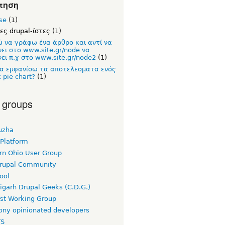
τηση
se
(1)
ες drupal-ίστες
(1)
 να γράφω ένα άρθρο και αντί να
νει στο www.site.gr/node να
ει π.χ στο www.site.gr/node2
(1)
α εμφανίσω τα αποτελεσματα ενός
ε pie chart?
(1)
 groups
uzha
 Platform
rn Ohio User Group
rupal Community
ool
igarh Drupal Geeks (C.D.G.)
rst Working Group
ny opinionated developers
TS