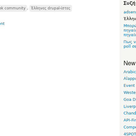
Συζή
eek community
,
Έλληνες drupal-ίστες
adsen
Έλλην
Μπορώ
πηγαί
πηγαίν
Πως ν
poll σ
New
Arabic
Alapp
Event
Weste
Goa D
Liverp
Chand
API-Fi
Compo
4SPO