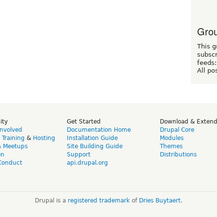
Grou
This g
subscr
feeds:
All po
ity
Get Started
Download & Exten
Involved
Documentation Home
Drupal Core
,
Training
&
Hosting
Installation Guide
Modules
& Meetups
Site Building Guide
Themes
on
Support
Distributions
Conduct
api.drupal.org
Drupal is a
registered trademark
of
Dries Buytaert
.