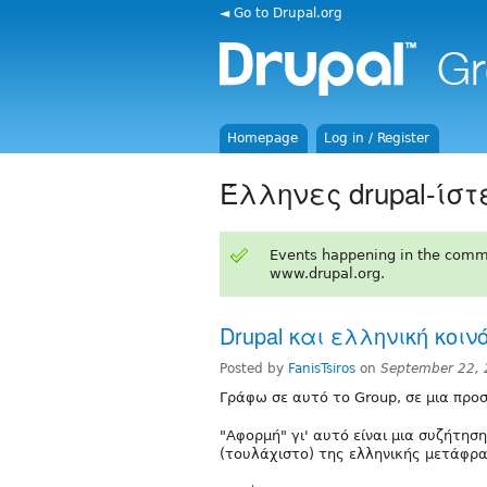
◄ Go to Drupal.org
Homepage
Log in / Register
Έλληνες drupal-ίστ
Events happening in the comm
www.drupal.org.
Drupal και ελληνική κοιν
Posted by
FanisTsiros
on
September 22, 
Γράφω σε αυτό το Group, σε μια προ
"Αφορμή" γι' αυτό είναι μια συζήτησ
(τουλάχιστο) της ελληνικής μετάφρα