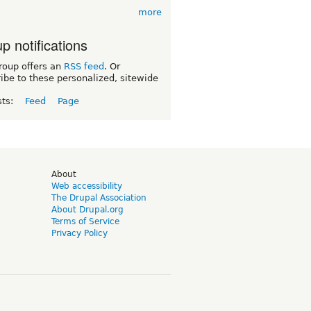
more
p notifications
roup offers an
RSS feed
. Or
ibe to these personalized, sitewide
sts:
Feed
Page
d
About
Web accessibility
The Drupal Association
About Drupal.org
Terms of Service
Privacy Policy